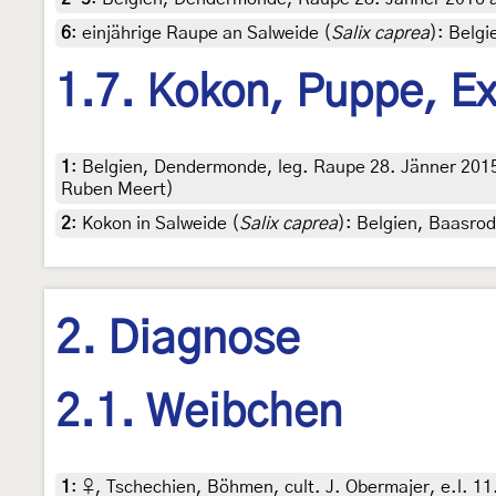
6
:
einjährige Raupe an Salweide (
Salix caprea
): Belg
1.7. Kokon, Puppe, E
1
:
Belgien, Dendermonde, leg. Raupe 28. Jänner 201
Ruben Meert)
2
:
Kokon in Salweide (
Salix caprea
): Belgien, Baasro
2. Diagnose
2.1. Weibchen
1
:
♀, Tschechien, Böhmen, cult. J. Obermajer, e.l. 11.