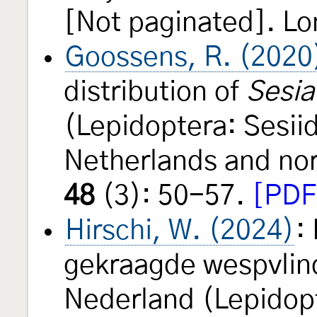
[Not paginated]. Lon
Goossens, R. (2020
distribution of
Sesia
(Lepidoptera: Sesii
Netherlands and no
48
(3): 50-57.
[PDF
Hirschi, W. (2024)
:
gekraagde wespvli
Nederland (Lepidopt