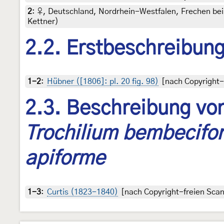
2
:
♀, Deutschland, Nordrhein-Westfalen, Frechen bei Köl
Kettner)
2.2. Erstbeschreibun
1-2
:
Hübner ([1806]: pl. 20 fig. 98)
[nach Copyright-f
2.3. Beschreibung von
Trochilium bembecifo
apiforme
1-3
:
Curtis (1823-1840)
[nach Copyright-freien Scans