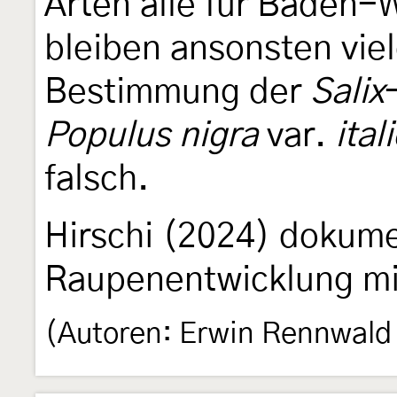
Arten alle für Baden-
bleiben ansonsten vi
Bestimmung der
Salix
Populus nigra
var.
ital
falsch.
Hirschi (2024) dokumen
Raupenentwicklung mi
(Autoren: Erwin Rennwald