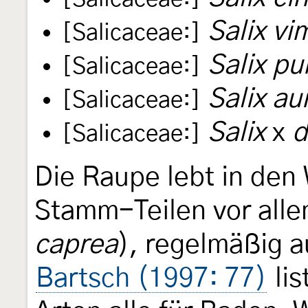
Salix vi
[Salicaceae:]
Salix pu
[Salicaceae:]
Salix au
[Salicaceae:]
Salix
x
d
[Salicaceae:]
Die Raupe lebt in den
Stamm-Teilen vor alle
caprea
), regelmäßig 
Bartsch (1997: 77)
lis