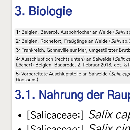
3. Biologie
1
:
Belgien, Bévercé, Ausbohrlöcher an Weide (
Salix
sp
2
:
Belgien, Rochefort, Fraßgänge an Weide (
Salix
sp.)
3
:
Frankreich, Gonneville sur Mer, umgestürzter Bru
4
:
Ausschlupfloch (rechts unten) an Salweide (
Salix c
Löcher): Belgien, Baasrode, 2. Februar 2018, det. &
5
:
Vorbereitete Auschlupfstelle an Salweide (
Salic ca
Goossens)
3.1. Nahrung der Rau
Salix ca
[Salicaceae:]
Salix ci
[Salicaceae:]