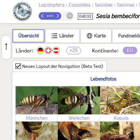
›
›
›
›
Lepidoptera
Cossoidea
Sesiidae
Sesiinae
Sesia bembecifo
04032
Übersicht
Länder
Karte
Fundmeld
+25
EU
Länder:
Kontinente:
Neues Layout der Navigation (Beta Test)
Lebendfotos
Männchen
Weibchen
Kopula