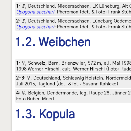
1
:
♂, Deutschland, Niedersachsen, LK Lüneburg, Alt G
Opogona sacchari
-Pheromon (det. & Foto: Frank Stü
2
:
♂, Deutschland, Niedersachsen, Lüneburg Oedeme, 
Opogona sacchari
-Pheromon (det. & Foto: Frank Stü
1.2. Weibchen
1
:
♀, Schweiz, Bern, Brienzwiler, 572 m, e.l. Mai 19
1998 Werner Hirschi, cult. Werner Hirschi (Foto: Rudo
2-3
:
♀, Deutschland, Schleswig Holstein. Nordermeld
Juli 2015, Tagfund (det. & fot.: Susann Kahlcke)
4
:
♀, Belgien, Dendermonde, leg. Raupe 28. Jänner 2
Foto Ruben Meert
1.3. Kopula