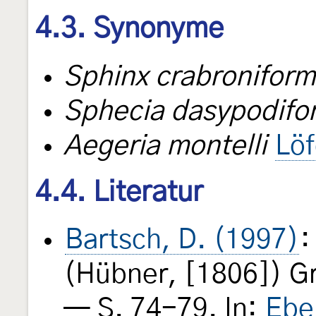
4.3. Synonyme
Sphinx crabroniform
Sphecia dasypodifo
Aegeria montelli
Löf
4.4. Literatur
Bartsch, D. (1997)
(Hübner, [1806]) G
— S. 74-79. In:
Ebe