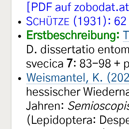
[PDF auf zobodat.at
S
(1931): 62
CHÜTZE
Erstbeschreibung:
T
D. dissertatio entom
svecica
7
: 83-98 + 
Weismantel, K. (20
hessischer Wiedern
Jahren:
Semioscopis
(Lepidoptera: Despe