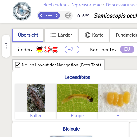
›
›
›
Lepidoptera
Gelechioidea
Depressariidae
Depressariinae
Semioscopis ocul
01669
Übersicht
Länder
Karte
Fundmeld
+21
EU
Länder:
Kontinente:
Neues Layout der Navigation (Beta Test)
Lebendfotos
Falter
Raupe
Ei
Biologie