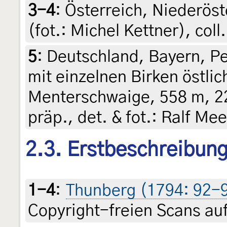
3-4
:
Österreich, Niederöst
(fot.: Michel Kettner), co
5
:
Deutschland, Bayern, Pe
mit einzelnen Birken östli
Menterschwaige, 558 m, 22.
präp., det. & fot.: Ralf Mee
2.3. Erstbeschreibun
1-4
:
Thunberg (1794: 92-93
Copyright-freien Scans auf