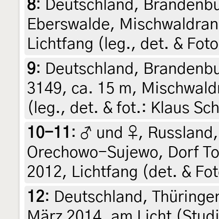
8
:
Deutschland, Brandenbu
Eberswalde, Mischwaldrand
Lichtfang (leg., det. & Fo
9
:
Deutschland, Brandenbu
3149, ca. 15 m, Mischwald
(leg., det. & fot.: Klaus S
10-11
:
♂ und ♀, Russland,
Orechowo-Sujewo, Dorf Top
2012, Lichtfang (det. & F
12
:
Deutschland, Thüringe
März 2014, am Licht (Studi