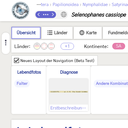
›
›
›
Lepidoptera
Papilionoidea
Nymphalidae
Satyrina
Selenophanes cassiope
Übersicht
Länder
Karte
Fundmeld
+1
SA
Länder:
Kontinente:
Neues Layout der Navigation (Beta Test)
Lebendfotos
Diagnose
Falter
Andere Kombinat
Erstbeschreibung, darin indizierte Abbildungen und Text zu diesen