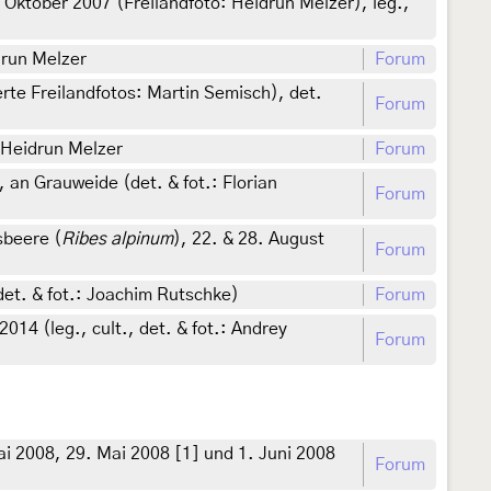
. Oktober 2007 (Freilandfoto: Heidrun Melzer), leg.,
drun Melzer
Forum
te Freilandfotos: Martin Semisch), det.
Forum
. Heidrun Melzer
Forum
n Grauweide (det. & fot.: Florian
Forum
sbeere (
Ribes alpinum
), 22. & 28. August
Forum
et. & fot.: Joachim Rutschke)
Forum
4 (leg., cult., det. & fot.: Andrey
Forum
i 2008, 29. Mai 2008 [1] und 1. Juni 2008
Forum