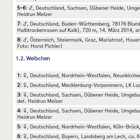
5-6
:
♂, Deutschland, Sachsen, Dübener Heide, Umgebu
Heidrun Melzer
7
:
♂, Deutschland, Baden-Württemberg, 78176 Blumb
Halbtrockenrasen auf Kalk), 720 m, 14. März 2014, am
8
:
♂, Österreich, Steiermark, Graz, Mariatrost, Haue
Foto: Horst Pichler)
1.2. Weibchen
1
:
♀, Deutschland, Nordrhein-Westfalen, Neunkirchen,
2
:
♀, Deutschland, Mecklenburg-Vorpommern, LK Ludwig
3
:
♀, Deutschland, Sachsen, Dübener Heide, Umgebung
det. Heidrun Melzer
4
:
♀, Deutschland, Sachsen, Dübener Heide, Umgebung
Heidrun Melzer
5
:
♀, Deutschland, Nordrhein-Westfalen, Köln-Brück, 
6
:
♀, Deutschland, Bayern, Landsberg am Lech, ca. 650