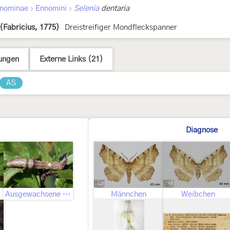
›
›
nominae
Ennomini
Selenia
dentaria
(Fabricius, 1775)
Dreistreifiger Mondfleckspanner
ungen
Externe Links (21)
AS
Diagnose
Ausgewachsene Raupe
Männchen
Weibchen