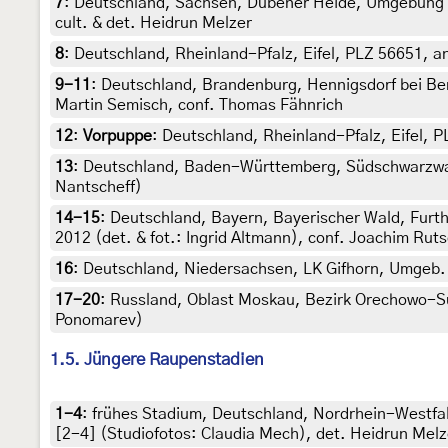
7
:
Deutschland, Sachsen, Dübener Heide, Umgebung v
cult. & det. Heidrun Melzer
8
:
Deutschland, Rheinland-Pfalz, Eifel, PLZ 56651, an
9-11
:
Deutschland, Brandenburg, Hennigsdorf bei Ber
Martin Semisch, conf. Thomas Fähnrich
12
:
Vorpuppe
: Deutschland, Rheinland-Pfalz, Eifel, P
13
:
Deutschland, Baden-Württemberg, Südschwarzwald
Nantscheff)
14-15
:
Deutschland, Bayern, Bayerischer Wald, Furt
2012 (det. & fot.: Ingrid Altmann), conf. Joachim Rut
16
:
Deutschland, Niedersachsen, LK Gifhorn, Umgeb. S
17-20
:
Russland, Oblast Moskau, Bezirk Orechowo-Suje
Ponomarev)
1.5. Jüngere Raupenstadien
1-4
:
frühes Stadium, Deutschland, Nordrhein-Westfale
[2-4] (Studiofotos: Claudia Mech), det. Heidrun Melz