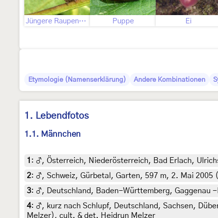
Jüngere Raupenstadien
Puppe
Ei
Etymologie (Namenserklärung)
Andere Kombinationen
S
1. Lebendfotos
1.1. Männchen
1
:
♂, Österreich, Niederösterreich, Bad Erlach, Ulrich
2
:
♂, Schweiz, Gürbetal, Garten, 597 m, 2. Mai 2005 
3
:
♂, Deutschland, Baden-Württemberg, Gaggenau -Kup
4
:
♂, kurz nach Schlupf, Deutschland, Sachsen, Dübe
Melzer), cult. & det. Heidrun Melzer