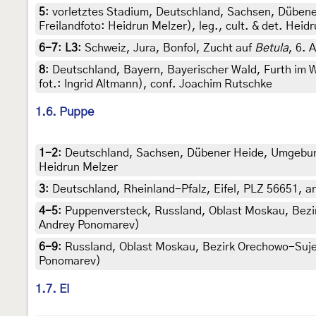
5
:
vorletztes Stadium, Deutschland, Sachsen, Düben
Freilandfoto: Heidrun Melzer), leg., cult. & det. Heid
6-7
:
L3
: Schweiz, Jura, Bonfol, Zucht auf
Betula
, 6. 
8
:
Deutschland, Bayern, Bayerischer Wald, Furth im 
fot.: Ingrid Altmann), conf. Joachim Rutschke
1.6. Puppe
1-2
:
Deutschland, Sachsen, Dübener Heide, Umgebung 
Heidrun Melzer
3
:
Deutschland, Rheinland-Pfalz, Eifel, PLZ 56651, an
4-5
:
Puppenversteck, Russland, Oblast Moskau, Bezirk
Andrey Ponomarev)
6-9
:
Russland, Oblast Moskau, Bezirk Orechowo-Sujewo
Ponomarev)
1.7. Ei