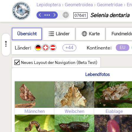
›
›
›
Lepidoptera
Geometroidea
Geometridae
En
Selenia dentaria
07641
Übersicht
Länder
Karte
Fundmeld
+44
EU
Länder:
Kontinente:
Neues Layout der Navigation (Beta Test)
Lebendfotos
Männchen
Weibchen
Eiablage