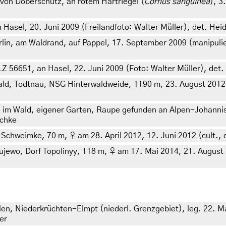
on Doberschütz, an rotem Hartriegel (
Cornus sanguinea
), 3
 Hasel, 20. Juni 2009 (Freilandfoto: Walter Müller), det. Hei
lin, am Waldrand, auf Pappel, 17. September 2009 (manipulier
LZ 56651, an Hasel, 22. Juni 2009 (Foto: Walter Müller), det
, Todtnau, NSG Hinterwaldweide, 1190 m, 23. August 2012, a
h im Wald, eigener Garten, Raupe gefunden an Alpen-Johanni
schke
chweimke, 70 m, ♀ am 28. April 2012, 12. Juni 2012 (cult., d
wo, Dorf Topolinyy, 118 m, ♀ am 17. Mai 2014, 21. August 201
n, Niederkrüchten-Elmpt (niederl. Grenzgebiet), leg. 22. Ma
er