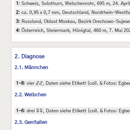
1
:
Schweiz, Solothurn, Welschenrohr, 695 m, 24. April 
2
:
ca. 0,95 x 0,7 mm, Deutschland, Nordrhein-Westfal
3
:
Russland, Oblast Moskau, Bezirk Orechowo-Sujewo, 
4
:
Österreich, Steiermark, Hönigtal, 460 m, 7. Mai 20
2. Diagnose
2.1. Männchen
1-8
:
vier ♂♂, Daten siehe Etikett (coll. & Fotos: Egber
2.2. Weibchen
1-6
:
drei ♀♀, Daten siehe Etikett (coll. & Fotos: Egber
2.3. Genitalien