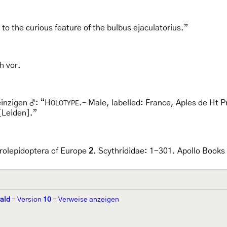
 to the curious feature of the bulbus ejaculatorius.”
h vor.
einzigen ♂: “H
.– Male, labelled: France, Aples de Ht P
OLOTYPE
[Leiden].”
crolepidoptera of Europe
2
. Scythrididae: 1-301. Apollo Books
ald
-
Version
10
-
Verweise anzeigen