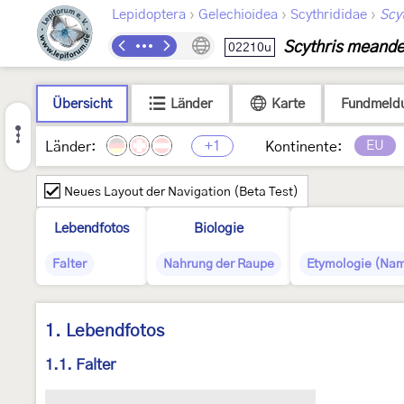
›
›
›
Lepidoptera
Gelechioidea
Scythrididae
Scyt
Scythris meande
02210u
Übersicht
Länder
Karte
Fundmeld
+1
EU
Länder:
Kontinente:
Neues Layout der Navigation (Beta Test)
Lebendfotos
Biologie
Falter
Nahrung der Raupe
Etymologie (Nam
1. Lebendfotos
1.1. Falter