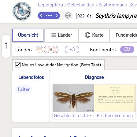
›
›
›
Lepidoptera
Gelechioidea
Scythrididae
Scyt
Scythris lampyre
02210t
Übersicht
Länder
Karte
Fundmeld
+3
EU
Länder:
Kontinente:
Neues Layout der Navigation (Beta Test)
Lebendfotos
Diagnose
Falter
Geschlecht nicht bestimmt
Erstbeschreibung