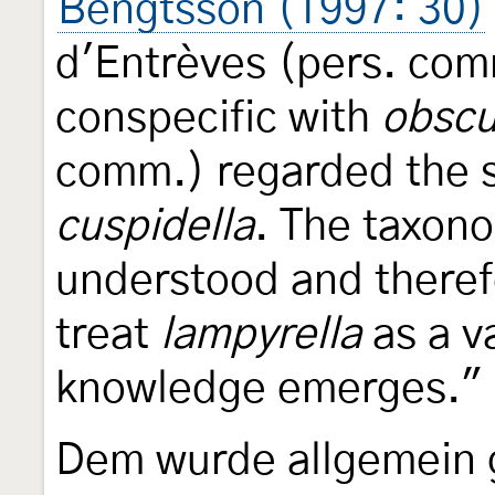
Bengtsson (1997: 30)
d'Entrèves (pers. co
conspecific with
obscu
comm.) regarded the s
cuspidella
. The taxonom
understood and theref
treat
lampyrella
as a v
knowledge emerges."
Dem wurde allgemein ge