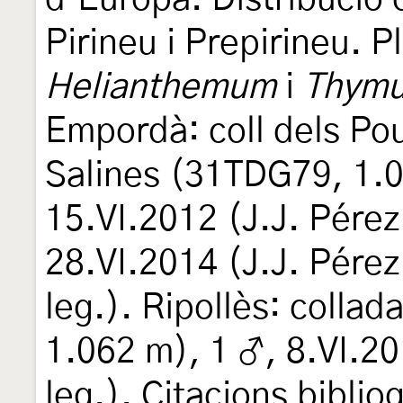
Pirineu i Prepirineu. P
Helianthemum
i
Thym
Empordà: coll dels Pou
Salines (31TDG79, 1.
15.VI.2012 (J.J. Pérez
28.VI.2014 (J.J. Pére
leg.). Ripollès: colla
1.062 m), 1 ♂, 8.VI.2
leg.). Citacions biblio