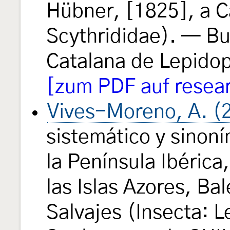
Hübner, [1825], a C
Scythrididae). — But
Catalana de Lepido
[zum PDF auf resea
Vives-Moreno, A. (
sistemático y sinon
la Península Ibérica
las Islas Azores, Ba
Salvajes (Insecta: 