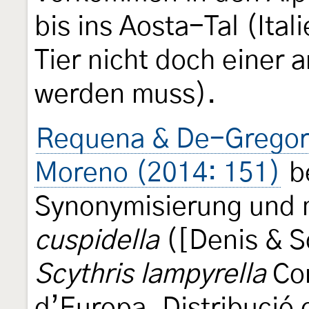
bis ins Aosta-Tal (Ital
Tier nicht doch einer 
werden muss).
Requena & De-Gregori
Moreno (2014: 151)
be
Synonymisierung und 
cuspidella
([Denis & Sc
Scythris lampyrella
Con
d’Europa. Distribució