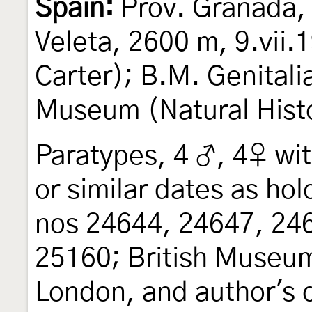
Spain:
Prov. Granada, 
Veleta, 2600 m, 9.vii.1
Carter); B.M. Genitali
Museum (Natural Hist
Paratypes, 4 ♂, 4♀ wi
or similar dates as hol
nos 24644, 24647, 24
25160; British Museum
London, and author's co