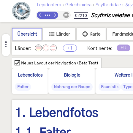
›
›
›
Lepidoptera
Gelechioidea
Scythrididae
Scyt
Scythris veletae
02210
Übersicht
Länder
Karte
Fundmeld
+1
EU
Länder:
Kontinente:
Neues Layout der Navigation (Beta Test)
Lebendfotos
Biologie
Weitere 
Falter
Nahrung der Raupe
Faunistik
Type
1. Lebendfotos