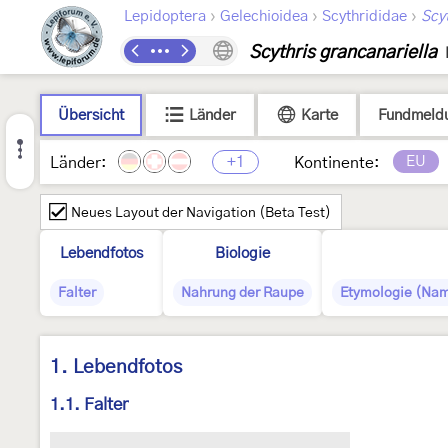
›
›
›
Lepidoptera
Gelechioidea
Scythrididae
Scyt
Scythris grancanariella
Übersicht
Länder
Karte
Fundmeld
+1
EU
Länder:
Kontinente:
Neues Layout der Navigation (Beta Test)
Lebendfotos
Biologie
Falter
Nahrung der Raupe
Etymologie (Nam
1. Lebendfotos
1.1. Falter