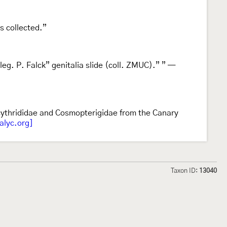
s collected.”
eg. P. Falck” genitalia slide (coll. ZMUC).” ” —
ythrididae and Cosmopterigidae from the Canary
alyc.org]
Taxon ID:
13040