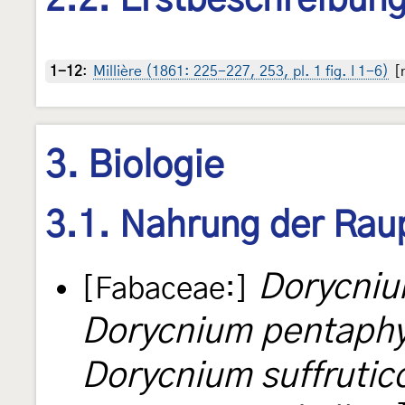
2.2. Erstbeschreibun
1-12
:
Millière (1861: 225-227, 253, pl. 1 fig. I 1-6)
[n
3. Biologie
3.1. Nahrung der Rau
Dorycniu
[Fabaceae:]
Dorycnium pentaph
Dorycnium suffruti