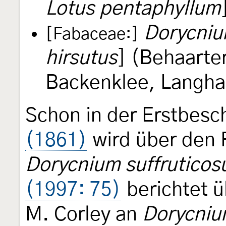
Lotus pentaphyllum
Dorycniu
[Fabaceae:]
hirsutus
] (Behaarte
Backenklee, Langha
Schon in der Erstbes
(1861)
wird über den 
Dorycnium suffrutico
(1997: 75)
berichtet 
M. Corley an
Dorycniu