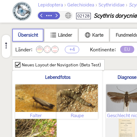
›
›
›
Lepidoptera
Gelechioidea
Scythrididae
Scyt
Scythris dorycnie
02128
Übersicht
Länder
Karte
Fundmeld
+4
EU
Länder:
Kontinente:
Neues Layout der Navigation (Beta Test)
Lebendfotos
Diagnose
Falter
Raupe