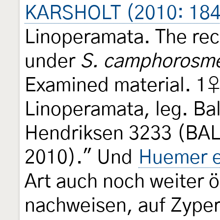
KARSHOLT (2010: 184
Linoperamata. The rec
under
S. camphorosme
Examined material. 1♀,
Linoperamata, leg. Bal
Hendriksen 3233 (B
2010)." Und
Huemer e
Art auch noch weiter ö
nachweisen, auf Zype