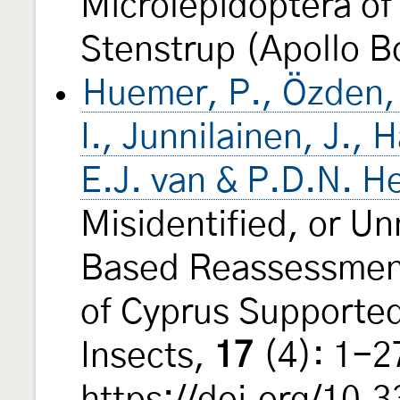
Microlepidoptera o
Stenstrup (Apollo B
Huemer, P., Özden, 
I., Junnilainen, J.,
E.J. van & P.D.N. H
Misidentified, or 
Based Reassessment
of Cyprus Supporte
Insects,
17
(4): 1-2