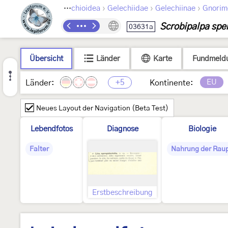
›
›
›
›
Lepidoptera
Gelechioidea
Gelechiidae
Gelechiinae
Gnorim
Scrobipalpa sper
03631a
Übersicht
Länder
Karte
Fundmeld
+5
EU
Länder:
Kontinente:
Neues Layout der Navigation (Beta Test)
Lebendfotos
Diagnose
Biologie
Falter
Nahrung der Rau
Erstbeschreibung