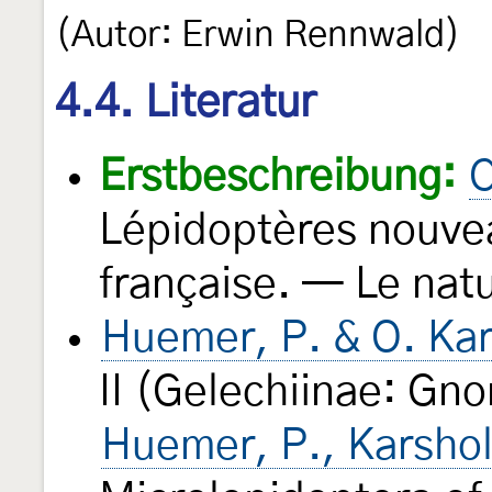
(Autor: Erwin Rennwald)
4.4. Literatur
Erstbeschreibung:
C
Lépidoptères nouvea
française. — Le nat
Huemer, P. & O. Kar
II (Gelechiinae: Gn
Huemer, P., Karshol