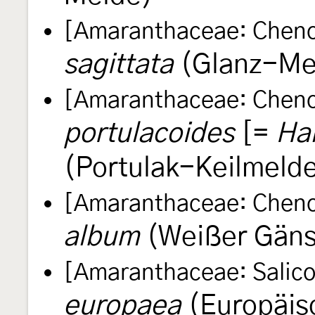
[Amaranthaceae: Cheno
sagittata
(Glanz-Me
[Amaranthaceae: Cheno
portulacoides
[=
Ha
(Portulak-Keilmeld
[Amaranthaceae: Cheno
album
(Weißer Gäns
[Amaranthaceae: Salico
europaea
(Europäisc