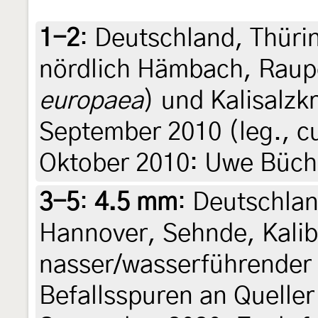
1-2
:
Deutschland, Thüri
nördlich Hämbach, Raupe
europaea
) und Kalisalzkr
September 2010 (leg., cu
Oktober 2010: Uwe Büch
3-5
:
4.5 mm
: Deutschla
Hannover, Sehnde, Kalib
nasser/wasserführender 
Befallsspuren an Queller