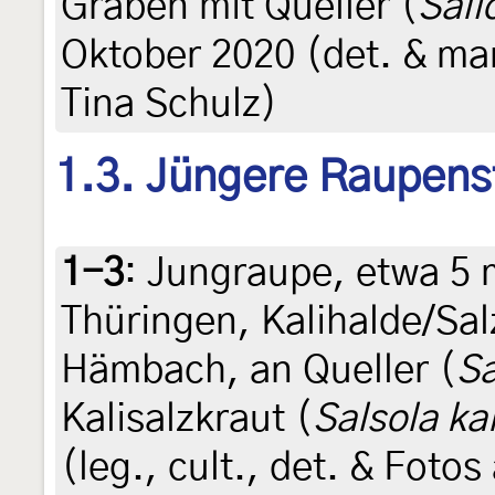
Graben mit Queller (
Sali
Oktober 2020 (det. & man
Tina Schulz)
1.3. Jüngere Raupens
1-3
:
Jungraupe, etwa 5 
Thüringen, Kalihalde/Sal
Hämbach, an Queller (
Sa
Kalisalzkraut (
Salsola kal
(leg., cult., det. & Fot