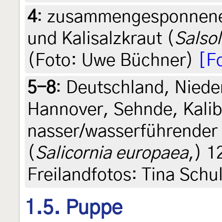
4
:
zusammengesponnene P
und Kalisalzkraut (
Salsol
(Foto: Uwe Büchner)
[F
5-8
:
Deutschland, Niede
Hannover, Sehnde, Kalib
nasser/wasserführender 
(
Salicornia europaea
,) 1
Freilandfotos: Tina Schu
1.5. Puppe