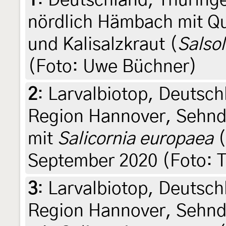
1
:
Deutschland, Thüringe
nördlich Hämbach mit Qu
und Kalisalzkraut (
Salsol
(Foto: Uwe Büchner)
2
:
Larvalbiotop, Deutsch
Region Hannover, Sehnde
mit
Salicornia europaea
(
September 2020 (Foto: T
3
:
Larvalbiotop, Deutsch
Region Hannover, Sehnde