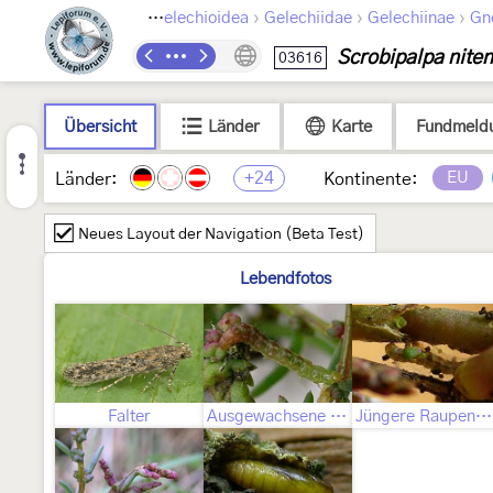
›
›
›
›
Lepidoptera
Gelechioidea
Gelechiidae
Gelechiinae
Gn
Scrobipalpa niten
03616
Übersicht
Länder
Karte
Fundmeld
+24
EU
Länder:
Kontinente:
Neues Layout der Navigation (Beta Test)
Lebendfotos
Falter
Ausgewachsene Raupe
Jüngere Raupenstadien