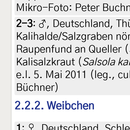
Mikro-Foto: Peter Buch
2-3
:
♂, Deutschland, Th
Kalihalde/Salzgraben nö
Raupenfund an Queller (
Kalisalzkraut (
Salsola kal
e.l. 5. Mai 2011 (leg., c
Büchner)
2.2.2. Weibchen
1
:
♀, Deutschland, Schle