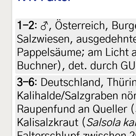
1-2
:
♂, Österreich, Bur
Salzwiesen, ausgedehnte
Pappelsäume; am Licht a
Buchner), det. durch GU
3-6
:
Deutschland, Thüri
Kalihalde/Salzgraben nö
Raupenfund an Queller (
Kalisalzkraut (
Salsola kal