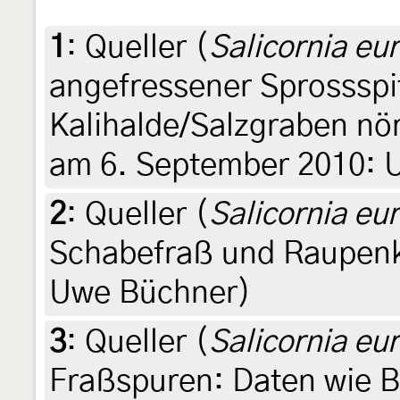
1
:
Queller (
Salicornia eu
angefressener Sprossspi
Kalihalde/Salzgraben nö
am 6. September 2010: 
2
:
Queller (
Salicornia eu
Schabefraß und Raupenko
Uwe Büchner)
3
:
Queller (
Salicornia eu
Fraßspuren: Daten wie B