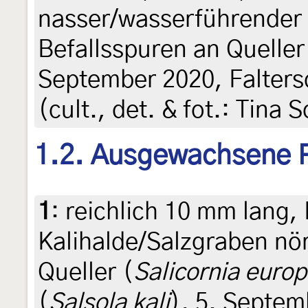
nasser/wasserführender 
Befallsspuren an Queller
September 2020, Faltersc
(cult., det. & fot.: Tina 
1.2. Ausgewachsene 
1
:
reichlich 10 mm lang,
Kalihalde/Salzgraben nö
Queller (
Salicornia euro
(
Salsola kali
), 5. Septemb