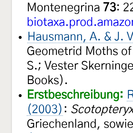
Montenegrina
73
: 
biotaxa.prod.amazo
Hausmann, A. & J. V
Geometrid Moths of
S.; Vester Skerning
Books).
Erstbeschreibung:
R
(2003)
:
Scotopteryx
Griechenland, sowi