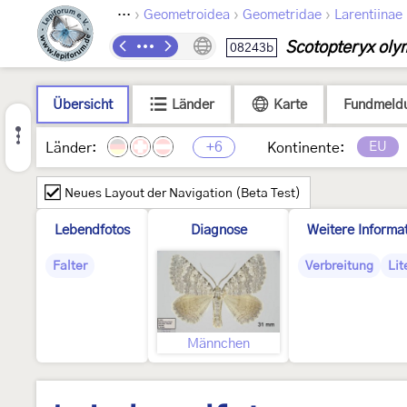
›
›
›
Lepidoptera
Geometroidea
Geometridae
Larentiinae
Scotopteryx oly
08243b
Übersicht
Länder
Karte
Fundmeld
+6
EU
Länder:
Kontinente:
Neues Layout der Navigation (Beta Test)
Lebendfotos
Diagnose
Weitere Informa
Falter
Verbreitung
Lit
Männchen