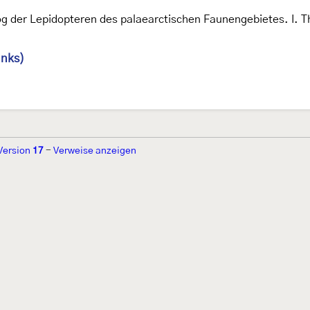
og der Lepidopteren des palaearctischen Faunengebietes. I. Th
inks)
Version
17
-
Verweise anzeigen
r 2002 von
Walter Schön
(
www.schmetterling-raupe.de
) als "Forum Sc
zember 2004 von
Erwin Rennwald
(fachliche Supervision) und
Jürgen R