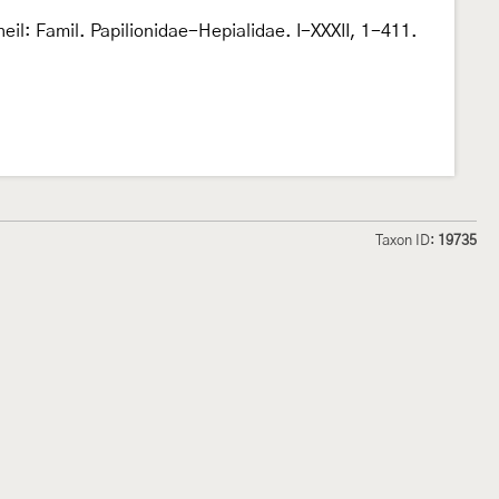
eil: Famil. Papilionidae-Hepialidae. I-XXXII, 1-411.
Taxon ID:
19735
hmetterlinge und
Lepiforum e.V.
odeland