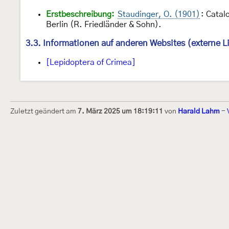
Erstbeschreibung:
Staudinger, O. (1901)
: Catal
Berlin (R. Friedländer & Sohn).
3.3. Informationen auf anderen Websites (externe L
[Lepidoptera of Crimea]
Zuletzt geändert am
7. März 2025 um 18:19:11
von
Harald Lahm
-
Dieses Internetportal wurde am 16. Septembe
Raupen bestimmen" gegründet und am 23. De