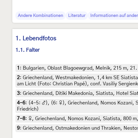
Andere Kombinationen
Literatur
Informationen auf ander
1. Lebendfotos
1.1. Falter
1
:
Bulgarien, Oblast Blagoewgrad, Melnik, 215 m, 21.
2
:
Griechenland, Westmakedonien, 1,4 km SE Siatista
am Licht (Foto: Christian Papé), conf. Vasiliy Sergien
3
:
Griechenland, Ditiki Makedonia, Siatista, Hotel Siat
4-6
: (4-5:
♂
), (6:
♀
),
Griechenland, Nomos Kozani, Si
Friedrich)
7-8
:
♀, Griechenland, Nomos Kozani, Siatista, 800 m,
9
:
Griechenland, Ostmakedonien und Thrakien, Nestos-