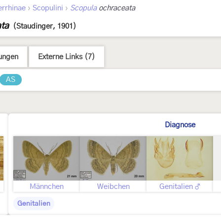
›
›
errhinae
Scopulini
Scopula
ochraceata
ata
(Staudinger, 1901)
ungen
Externe Links (7)
AS
Diagnose
Männchen
Weibchen
Genitalien ♂
Genitalien