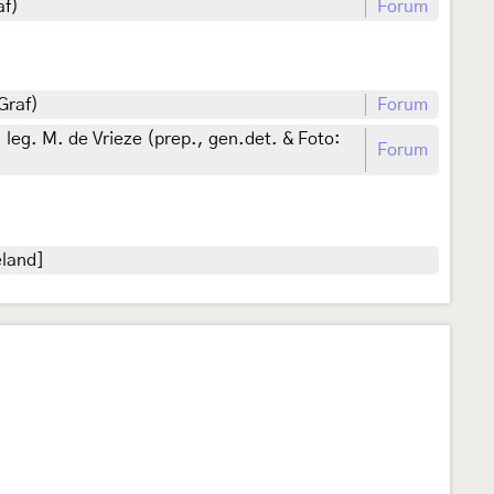
af)
Forum
Graf)
Forum
leg. M. de Vrieze (prep., gen.det. & Foto:
Forum
eland]