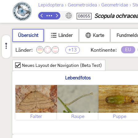
›
›
›
Lepidoptera
Geometroidea
Geometridae
St
Scopula ochrace
08055
Übersicht
Länder
Karte
Fundmeld
+13
EU
Länder:
Kontinente:
Neues Layout der Navigation (Beta Test)
Lebendfotos
Falter
Raupe
Puppe