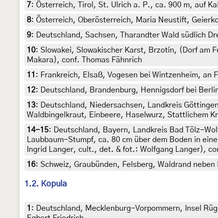
7
:
Österreich, Tirol, St. Ulrich a. P., ca. 900 m, auf 
8
:
Österreich, Oberösterreich, Maria Neustift, Geier
9
:
Deutschland, Sachsen, Tharandter Wald südlich D
10
:
Slowakei, Slowakischer Karst, Brzotín, (Dorf am F
Makara), conf. Thomas Fähnrich
11
:
Frankreich, Elsaß, Vogesen bei Wintzenheim, an F
12
:
Deutschland, Brandenburg, Hennigsdorf bei Berli
13
:
Deutschland, Niedersachsen, Landkreis Göttingen
Waldbingelkraut, Einbeere, Haselwurz, Stattlichem K
14-15
:
Deutschland, Bayern, Landkreis Bad Tölz-Wolf
Laubbaum-Stumpf, ca. 80 cm über dem Boden in einem G
Ingrid Langer, cult., det. & fot.: Wolfgang Langer), c
16
:
Schweiz, Graubünden, Felsberg, Waldrand neben M
1.2. Kopula
1
:
Deutschland, Mecklenburg-Vorpommern, Insel Rügen,