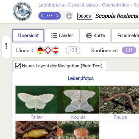
›
›
›
Lepidoptera
Geometroidea
Geometridae
St
Scopula floslacta
08069
Übersicht
Länder
Karte
Fundmeld
+33
EU
Länder:
Kontinente:
Neues Layout der Navigation (Beta Test)
Lebendfotos
Falter
Kopula
Raupe