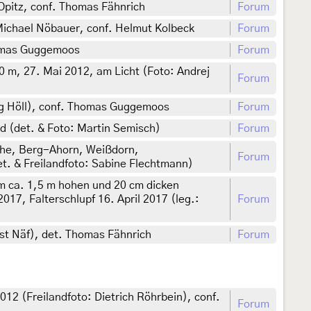
e Opitz, conf. Thomas Fähnrich
Forum
 Michael Nöbauer, conf. Helmut Kolbeck
Forum
homas Guggemoos
Forum
0 m, 27. Mai 2012, am Licht (Foto: Andrej
Forum
ang Höll), conf. Thomas Guggemoos
Forum
d (det. & Foto: Martin Semisch)
Forum
che, Berg-Ahorn, Weißdorn,
Forum
t. & Freilandfoto: Sabine Flechtmann)
em ca. 1,5 m hohen und 20 cm dicken
17, Falterschlupf 16. April 2017 (leg.:
Forum
st Näf), det. Thomas Fähnrich
Forum
2 (Freilandfoto: Dietrich Röhrbein), conf.
Forum