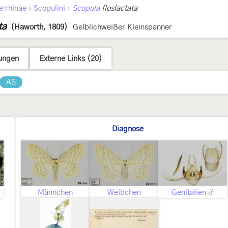
›
›
errhinae
Scopulini
Scopula
floslactata
ta
(Haworth, 1809)
Gelblichweißer Kleinspanner
ungen
Externe Links (20)
AS
Diagnose
Männchen
Weibchen
Genitalien ♂