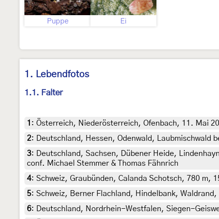
Puppe
Ei
1. Lebendfotos
1.1. Falter
1
:
Österreich, Niederösterreich, Ofenbach, 11. Mai 2
2
:
Deutschland, Hessen, Odenwald, Laubmischwald be
3
:
Deutschland, Sachsen, Dübener Heide, Lindenhayn 
conf. Michael Stemmer & Thomas Fähnrich
4
:
Schweiz, Graubünden, Calanda Schotsch, 780 m, 15
5
:
Schweiz, Berner Flachland, Hindelbank, Waldrand, 2
6
:
Deutschland, Nordrhein-Westfalen, Siegen-Geiswei