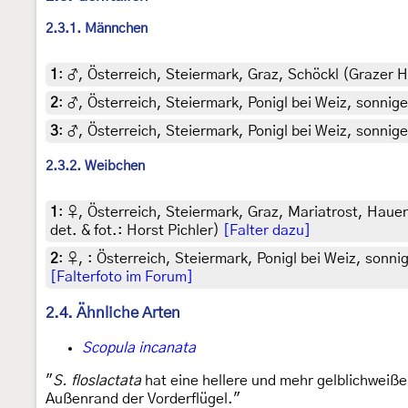
2.3.1. Männchen
1
:
♂, Österreich, Steiermark, Graz, Schöckl (Grazer H
2
:
♂, Österreich, Steiermark, Ponigl bei Weiz, sonnige
3
:
♂, Österreich, Steiermark, Ponigl bei Weiz, sonnige
2.3.2. Weibchen
1
:
♀, Österreich, Steiermark, Graz, Mariatrost, Haue
det. & fot.: Horst Pichler)
[Falter dazu]
2
:
♀, : Österreich, Steiermark, Ponigl bei Weiz, sonni
[Falterfoto im Forum]
2.4. Ähnliche Arten
Scopula incanata
"
S. floslactata
hat eine hellere und mehr gelblichweiß
Außenrand der Vorderflügel."