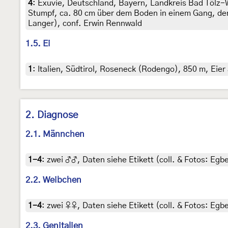
4
:
Exuvie, Deutschland, Bayern, Landkreis Bad Tölz-W
Stumpf, ca. 80 cm über dem Boden in einem Gang, den wo
Langer), conf. Erwin Rennwald
1.5. Ei
1
:
Italien, Südtirol, Roseneck (Rodengo), 850 m, Eier
2. Diagnose
2.1. Männchen
1-4
:
zwei ♂♂, Daten siehe Etikett (coll. & Fotos: Egbe
2.2. Weibchen
1-4
:
zwei ♀♀, Daten siehe Etikett (coll. & Fotos: Egbe
2.3. Genitalien