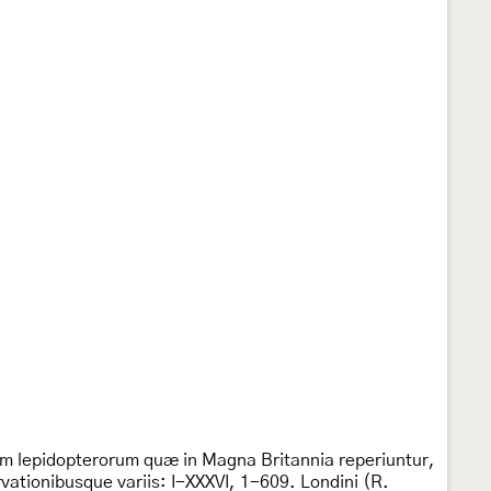
um lepidopterorum quæ in Magna Britannia reperiuntur,
ationibusque variis: I-XXXVI, 1-609. Londini (R.