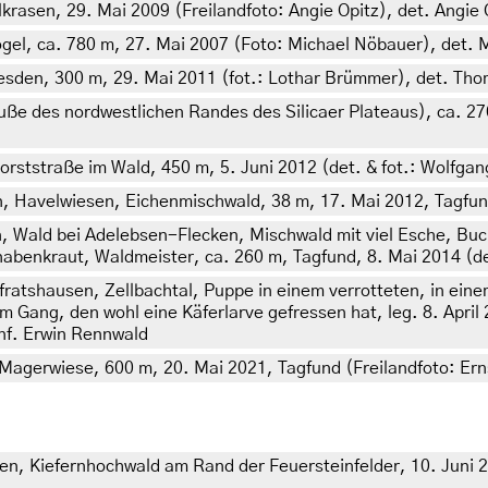
Kalkrasen, 29. Mai 2009 (Freilandfoto: Angie Opitz), det. Angi
kogel, ca. 780 m, 27. Mai 2007 (Foto: Michael Nöbauer), det.
resden, 300 m, 29. Mai 2011 (fot.: Lothar Brümmer), det. T
uße des nordwestlichen Randes des Silicaer Plateaus), ca. 27
orststraße im Wald, 450 m, 5. Juni 2012 (det. & fot.: Wolfg
n, Havelwiesen, Eichenmischwald, 38 m, 17. Mai 2012, Tagfun
, Wald bei Adelebsen-Flecken, Mischwald mit viel Esche, Bu
nabenkraut, Waldmeister, ca. 260 m, Tagfund, 8. Mai 2014 (de
ratshausen, Zellbachtal, Puppe in einem verrotteten, in ein
ang, den wohl eine Käferlarve gefressen hat, leg. 8. April 20
onf. Erwin Rennwald
agerwiese, 600 m, 20. Mai 2021, Tagfund (Freilandfoto: Ern
 Kiefernhochwald am Rand der Feuersteinfelder, 10. Juni 201