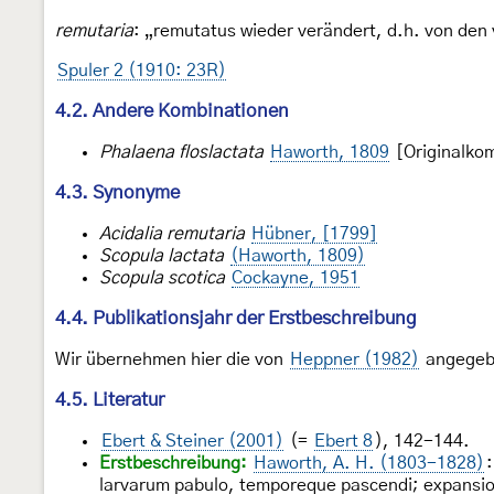
remutaria
: „remutatus wieder verändert, d.h. von den
Spuler 2 (1910: 23R)
4.2. Andere Kombinationen
Phalaena floslactata
Haworth, 1809
[Originalko
4.3. Synonyme
Acidalia remutaria
Hübner, [1799]
Scopula lactata
(Haworth, 1809)
Scopula scotica
Cockayne, 1951
4.4. Publikationsjahr der Erstbeschreibung
Wir übernehmen hier die von
Heppner (1982)
angegebe
4.5. Literatur
Ebert & Steiner (2001)
(=
Ebert 8
), 142-144.
Erstbeschreibung:
Haworth, A. H. (1803-1828)
larvarum pabulo, temporeque pascendi; expansion