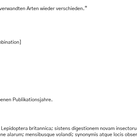
 verwandten Arten wieder verschieden.“
mbination]
nen Publikationsjahre.
: Lepidoptera britannica; sistens digestionem novam insector
e alarum; mensibusque volandi; synonymis atque locis observ