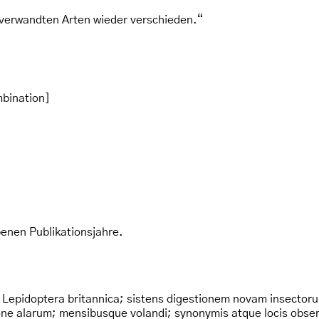
 verwandten Arten wieder verschieden.“
mbination]
nen Publikationsjahre.
: Lepidoptera britannica; sistens digestionem novam insector
e alarum; mensibusque volandi; synonymis atque locis observ