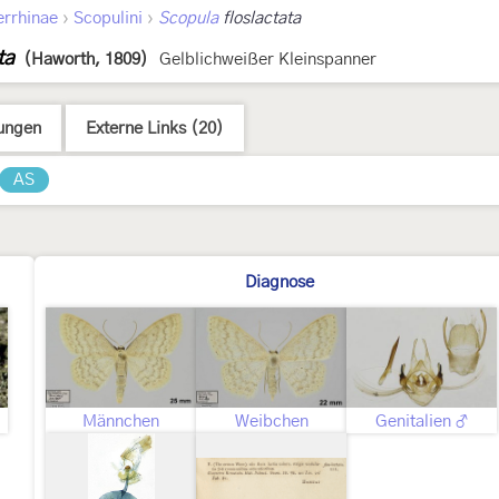
›
›
errhinae
Scopulini
Scopula
floslactata
ta
(Haworth, 1809)
Gelblichweißer Kleinspanner
ungen
Externe Links (20)
AS
Diagnose
Männchen
Weibchen
Genitalien ♂