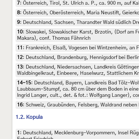
7
:
Österreich, Tirol, St. Ulrich a. P., ca. 900 m, auf 
8
:
Österreich, Oberösterreich, Maria Neustift, Geier
9
:
Deutschland, Sachsen, Tharandter Wald südlich D
10
:
Slowakei, Slowakischer Karst, Brzotín, (Dorf am F
Makara), conf. Thomas Fähnrich
11
:
Frankreich, Elsaß, Vogesen bei Wintzenheim, an F
12
:
Deutschland, Brandenburg, Hennigsdorf bei Berli
13
:
Deutschland, Niedersachsen, Landkreis Göttingen
Waldbingelkraut, Einbeere, Haselwurz, Stattlichem K
14-15
:
Deutschland, Bayern, Landkreis Bad Tölz-Wolf
Laubbaum-Stumpf, ca. 80 cm über dem Boden in einem G
Ingrid Langer, cult., det. & fot.: Wolfgang Langer), c
16
:
Schweiz, Graubünden, Felsberg, Waldrand neben M
1.2. Kopula
1
:
Deutschland, Mecklenburg-Vorpommern, Insel Rügen,