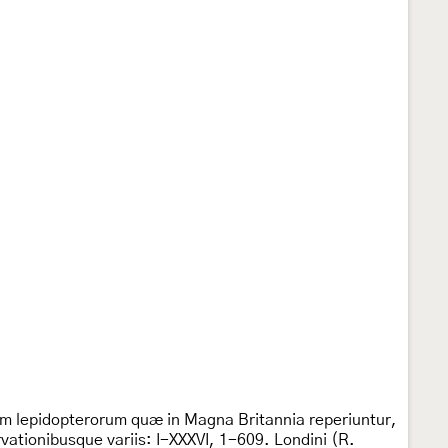
um lepidopterorum quæ in Magna Britannia reperiuntur,
ationibusque variis: I-XXXVI, 1-609. Londini (R.