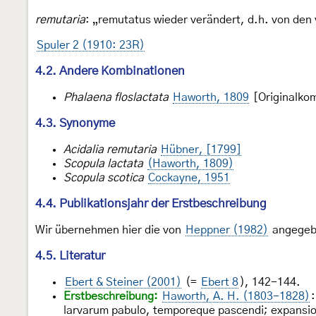
remutaria
: „remutatus wieder verändert, d.h. von den
Spuler 2 (1910: 23R)
4.2. Andere Kombinationen
Phalaena floslactata
Haworth, 1809
[Originalko
4.3. Synonyme
Acidalia remutaria
Hübner, [1799]
Scopula lactata
(Haworth, 1809)
Scopula scotica
Cockayne, 1951
4.4. Publikationsjahr der Erstbeschreibung
Wir übernehmen hier die von
Heppner (1982)
angegebe
4.5. Literatur
Ebert & Steiner (2001)
(=
Ebert 8
), 142-144.
Erstbeschreibung:
Haworth, A. H. (1803-1828)
larvarum pabulo, temporeque pascendi; expansion