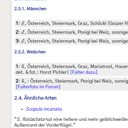
2.3.1. Männchen
1
:
♂, Österreich, Steiermark, Graz, Schöckl (Grazer H
2
:
♂, Österreich, Steiermark, Ponigl bei Weiz, sonnige
3
:
♂, Österreich, Steiermark, Ponigl bei Weiz, sonnige
2.3.2. Weibchen
1
:
♀, Österreich, Steiermark, Graz, Mariatrost, Haue
det. & fot.: Horst Pichler)
[Falter dazu]
2
:
♀, : Österreich, Steiermark, Ponigl bei Weiz, sonni
[Falterfoto im Forum]
2.4. Ähnliche Arten
Scopula incanata
"
S. floslactata
hat eine hellere und mehr gelblichweiß
Außenrand der Vorderflügel."