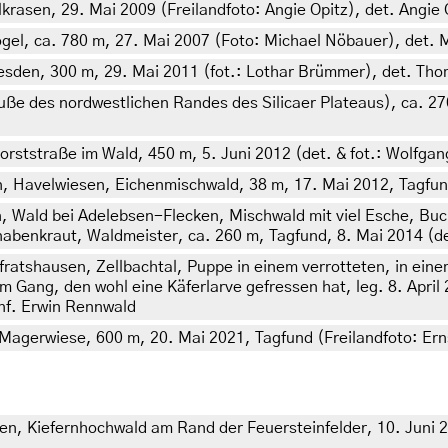
Kalkrasen, 29. Mai 2009 (Freilandfoto: Angie Opitz), det. Angi
kogel, ca. 780 m, 27. Mai 2007 (Foto: Michael Nöbauer), det.
resden, 300 m, 29. Mai 2011 (fot.: Lothar Brümmer), det. T
uße des nordwestlichen Randes des Silicaer Plateaus), ca. 27
orststraße im Wald, 450 m, 5. Juni 2012 (det. & fot.: Wolfg
n, Havelwiesen, Eichenmischwald, 38 m, 17. Mai 2012, Tagfun
, Wald bei Adelebsen-Flecken, Mischwald mit viel Esche, Bu
nabenkraut, Waldmeister, ca. 260 m, Tagfund, 8. Mai 2014 (de
ratshausen, Zellbachtal, Puppe in einem verrotteten, in ein
ang, den wohl eine Käferlarve gefressen hat, leg. 8. April 20
onf. Erwin Rennwald
agerwiese, 600 m, 20. Mai 2021, Tagfund (Freilandfoto: Ern
 Kiefernhochwald am Rand der Feuersteinfelder, 10. Juni 201