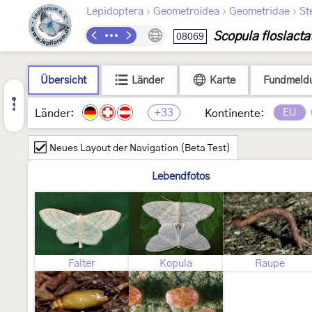
›
›
›
Lepidoptera
Geometroidea
Geometridae
St
Scopula floslacta
08069
Übersicht
Länder
Karte
Fundmeld
+33
EU
Länder:
Kontinente:
Neues Layout der Navigation (Beta Test)
Lebendfotos
Falter
Kopula
Raupe