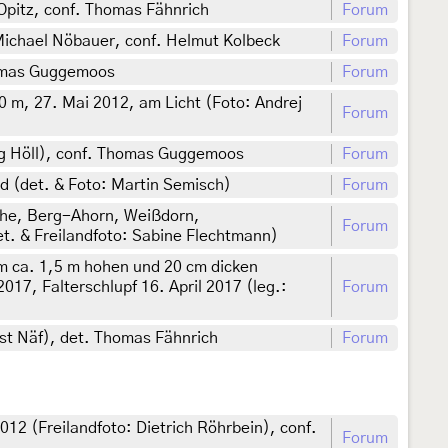
e Opitz, conf. Thomas Fähnrich
Forum
 Michael Nöbauer, conf. Helmut Kolbeck
Forum
homas Guggemoos
Forum
0 m, 27. Mai 2012, am Licht (Foto: Andrej
Forum
ang Höll), conf. Thomas Guggemoos
Forum
d (det. & Foto: Martin Semisch)
Forum
che, Berg-Ahorn, Weißdorn,
Forum
t. & Freilandfoto: Sabine Flechtmann)
em ca. 1,5 m hohen und 20 cm dicken
17, Falterschlupf 16. April 2017 (leg.:
Forum
st Näf), det. Thomas Fähnrich
Forum
2 (Freilandfoto: Dietrich Röhrbein), conf.
Forum