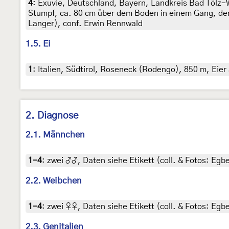
4
:
Exuvie, Deutschland, Bayern, Landkreis Bad Tölz-W
Stumpf, ca. 80 cm über dem Boden in einem Gang, den wo
Langer), conf. Erwin Rennwald
1.5. Ei
1
:
Italien, Südtirol, Roseneck (Rodengo), 850 m, Eier
2. Diagnose
2.1. Männchen
1-4
:
zwei ♂♂, Daten siehe Etikett (coll. & Fotos: Egbe
2.2. Weibchen
1-4
:
zwei ♀♀, Daten siehe Etikett (coll. & Fotos: Egbe
2.3. Genitalien