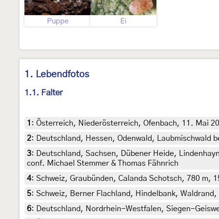
Puppe
Ei
1. Lebendfotos
1.1. Falter
1
:
Österreich, Niederösterreich, Ofenbach, 11. Mai 2
2
:
Deutschland, Hessen, Odenwald, Laubmischwald be
3
:
Deutschland, Sachsen, Dübener Heide, Lindenhayn 
conf. Michael Stemmer & Thomas Fähnrich
4
:
Schweiz, Graubünden, Calanda Schotsch, 780 m, 15
5
:
Schweiz, Berner Flachland, Hindelbank, Waldrand, 2
6
:
Deutschland, Nordrhein-Westfalen, Siegen-Geiswei