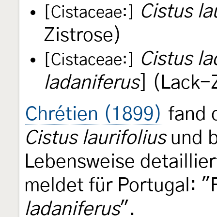
Cistus la
[Cistaceae:]
Zistrose)
Cistus la
[Cistaceae:]
ladaniferus
] (Lack-
Chrétien (1899)
fand 
Cistus laurifolius
und b
Lebensweise detaillier
meldet für Portugal: 
ladaniferus
".