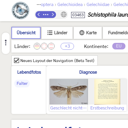
›
›
›
Lepidoptera
Gelechioidea
Gelechiidae
Gelechi
Schistophila lauro
03463
Übersicht
Länder
Karte
Fundmeld
+3
EU
Länder:
Kontinente:
Neues Layout der Navigation (Beta Test)
Lebendfotos
Diagnose
Falter
Geschlecht nicht bestimmt
Erstbeschreibung