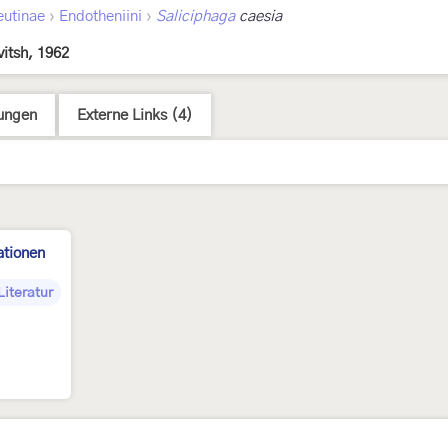
›
›
eutinae
Endotheniini
Saliciphaga
caesia
vitsh, 1962
ungen
Externe Links (4)
ationen
Literatur