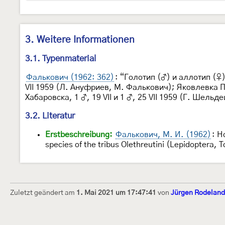
3. Weitere Informationen
3.1. Typenmaterial
Фалькович (1962: 362)
: “Голотип (♂) и аллотип (♀)
VII 1959 (Л. Ануфриев, М. Фалькович); Яковлевка При
Хабаровска, 1 ♂, 19 VII и 1 ♂, 25 VII 1959 (Г. Шельд
3.2. Literatur
Erstbeschreibung:
Фалькович, М. И. (1962)
: Н
species of the tribus Olethreutini (Lepidopter
Zuletzt geändert am
1. Mai 2021 um 17:47:41
von
Jürgen Rodeland