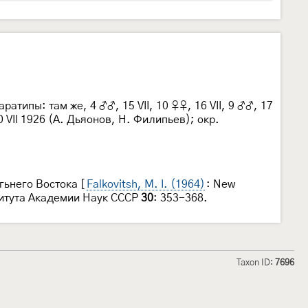
атипы: там же, 4 ♂♂, 15 VII, 10 ♀♀, 16 VII, 9 ♂♂, 17
0 VII 1926 (А. Дьяонов, Н. Филипьев); окр.
агьнего Востока [
Falkovitsh, M. I. (1964)
: New
нститута Академии Наук СССР
30
: 353-368.
Taxon ID:
7696