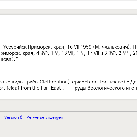
: Уссурийск Приморск. края, 16 VII 1959 (М. Фалькович). Пар
морск. края, 4 ♂♂, 1 ♀, 13 VII, 1 ♀, 17 VII и 3 ♂♂, 2 ♀♀, 2
ешова).”
овые виды трибы Olethreutini (Lepidoptera, Tortricidae) с Д
a, Tortricida) from the Far-East]. — Труды Зоологического и
-
Version
6
-
Verweise anzeigen