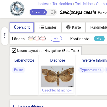
›
›
›
Lepidoptera
Tortricoidea
Tortricidae
Olethr
Saliciphaga caesia
Falko
Übersicht
Länder
Karte
Fundmeld
+2
AS
Länder:
Kontinente:
Neues Layout der Navigation (Beta Test)
Lebendfotos
Diagnose
Weitere Inform
Falter
Typenmaterial
Geschlecht nicht bestimmt