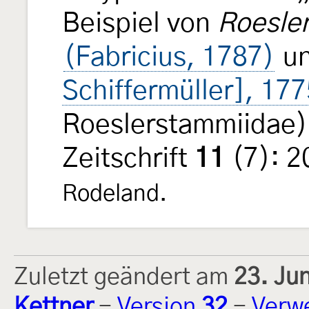
Beispiel von
Roesler
(Fabricius, 1787)
u
Schiffermüller], 177
Roeslerstammiidae)
Zeitschrift
11
(7): 
Rodeland.
Zuletzt geändert am
23. Ju
Kettner
-
Version
32
-
Verw