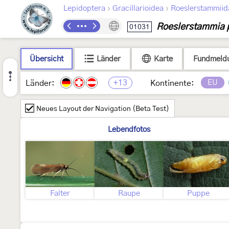
›
›
Lepidoptera
Gracillarioidea
Roeslerstammiid
Roeslerstammia 
01031
Übersicht
Länder
Karte
Fundmeld
+13
EU
Länder:
Kontinente:
Neues Layout der Navigation (Beta Test)
Lebendfotos
Falter
Raupe
Puppe