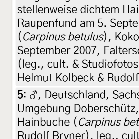
stellenweise dichtem H
Raupenfund am 5. Septe
(
Carpinus betulus
), Kok
September 2007, Falters
(leg., cult. & Studiofoto
Helmut Kolbeck & Rudolf
5
:
♂, Deutschland, Sach
Umgebung Doberschütz, 
Hainbuche (
Carpinus bet
Rudolf Bryner), leg., cul