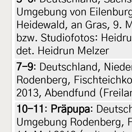
Umgebung von Eilenbur
Heidewald, an Gras, 9. M
bzw. Studiofotos: Heidrun
det. Heidrun Melzer
7-9
:
Deutschland, Nied
Rodenberg, Fischteichko
2013, Abendfund (Freila
10-11
:
Präpupa
: Deutsc
Umgebung Rodenberg, Fi