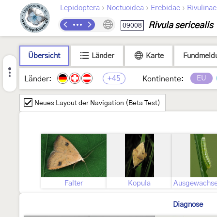
›
›
›
Lepidoptera
Noctuoidea
Erebidae
Rivulinae
Rivula sericealis
09008
Übersicht
Länder
Karte
Fundmeld
+45
EU
Länder:
Kontinente:
Neues Layout der Navigation (Beta Test)
Falter
Kopula
Diagnose