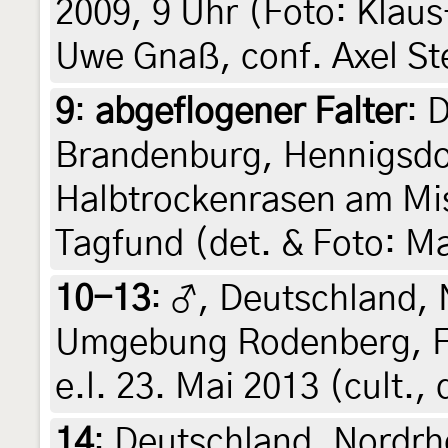
2009, 9 Uhr (Foto: Klau
Uwe Gnaß, conf. Axel St
9
:
abgeflogener Falter
: 
Brandenburg, Hennigsdor
Halbtrockenrasen am Mis
Tagfund (det. & Foto: M
10-13
:
♂, Deutschland, 
Umgebung Rodenberg, Fi
e.l. 23. Mai 2013 (cult., 
14
:
Deutschland, Nordrh