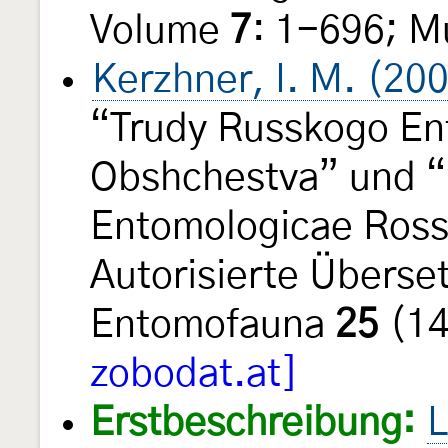
Volume
7
: 1-696; M
Kerzhner, I. M. (20
“Trudy Russkogo E
Obshchestva” und “
Entomologicae Ross
Autorisierte Übers
Entomofauna
25
(14
zobodat.at]
Erstbeschreibung:
L