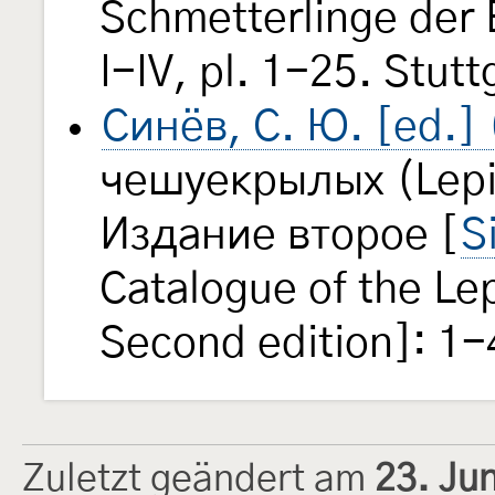
Schmetterlinge der
I-IV, pl. 1-25. Stut
Синёв, С. Ю. [ed.]
чешуекрылых (Lepi
Издание второе [
S
Catalogue of the Le
Second edition]: 1-
Zuletzt geändert am
23. Ju