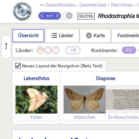
›
›
›
›
Lepidoptera
Geometroidea
Geometridae
Sterrhinae
C
Rhodostrophia te
08209b
Übersicht
Länder
Karte
Fundmeld
+6
EU
Länder:
Kontinente:
Neues Layout der Navigation (Beta Test)
Lebendfotos
Diagnose
Falter
Männchen
Erstbeschreib