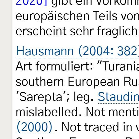
2020]
gibt ein Vorkom
europäischen Teils vo
erscheint sehr fraglich
Hausmann (2004: 382
Art formuliert: "Turan
southern European Ru
'Sarepta'; leg.
Staudi
mislabelled. Not men
(2000)
. Not traced in 