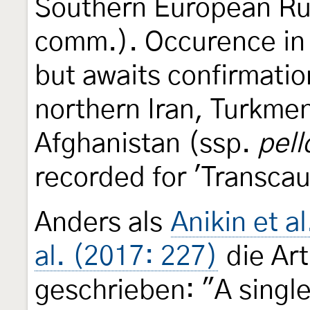
Southern European Ru
comm.). Occurence in 
but awaits confirmatio
northern Iran, Turkme
Afghanistan (ssp.
pell
recorded for 'Transca
Anders als
Anikin et a
al. (2017: 227)
die Ar
geschrieben: "A single