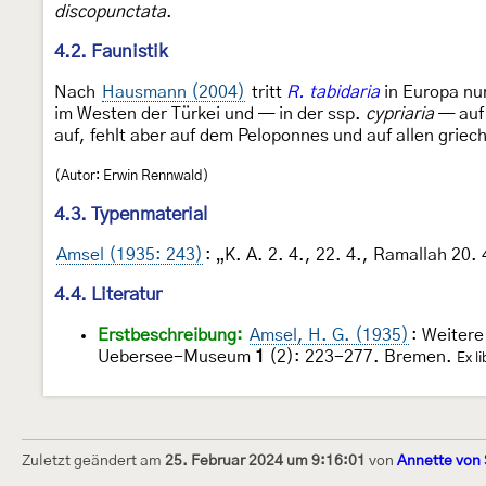
discopunctata
.
4.2. Faunistik
Nach
Hausmann (2004)
tritt
R. tabidaria
in Europa nur
im Westen der Türkei und — in der ssp.
cypriaria
— auf 
auf, fehlt aber auf dem Peloponnes und auf allen griech
(Autor: Erwin Rennwald)
4.3. Typenmaterial
Amsel (1935: 243)
: „K. A. 2. 4., 22. 4., Ramallah 20. 
4.4. Literatur
Erstbeschreibung:
Amsel, H. G. (1935)
: Weitere
Uebersee-Museum
1
(2): 223-277. Bremen.
Ex l
Zuletzt geändert am
25. Februar 2024 um 9:16:01
von
Annette von