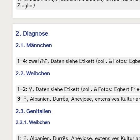
Ziegler)
2. Diagnose
2.1. Männchen
1-4
:
zwei ♂♂, Daten siehe Etikett (coll. & Fotos: Egbe
2.2. Weibchen
1-2
:
♀, Daten siehe Etikett (coll. & Fotos: Egbert Frie
3
:
♀, Albanien, Durrës, Anëvjosë, extensives Kulturlan
2.3. Genitalien
2.3.1. Weibchen
1
:
♀, Albanien, Durrës, Anëvjosë, extensives Kulturlan