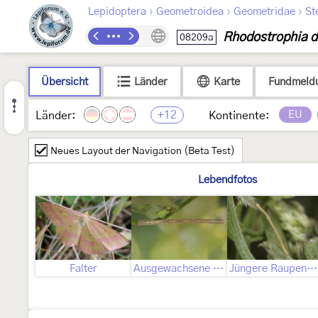
›
›
›
Lepidoptera
Geometroidea
Geometridae
St
Rhodostrophia d
08209a
Übersicht
Länder
Karte
Fundmeld
+12
EU
Länder:
Kontinente:
Neues Layout der Navigation (Beta Test)
Lebendfotos
Falter
Ausgewachsene Raupe
Jüngere Raupenstadien