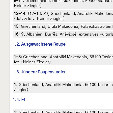
8-11
:
Griechenland, Ditiki Makedonia, 50300 Siatista w
Heiner Ziegler)
12-14
: (12-13:
♂
),
Griechenland, Anatoliki Makedonia
(det. & fot.: Heiner Ziegler)
15
:
Griechenland, Ditiki Makedonia, Palaeokastro bei K
16
:
♀, Albanien, Durrës, Anëvjosë, extensives Kulturla
1.2. Ausgewachsene Raupe
1-3
:
Griechenland, Anatoliki Makedonia, 66100 Taxiar
fot.: Heiner Ziegler)
1.3. Jüngere Raupenstadien
1
:
Griechenland, Anatoliki Makedonia, 66100 Taxiarche
Ziegler)
1.4. Ei
1
:
Griechenland, Anatoliki Makedonia, 66100 Taxiarche