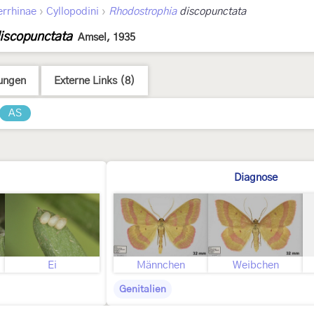
›
›
errhinae
Cyllopodini
Rhodostrophia
discopunctata
iscopunctata
Amsel, 1935
ungen
Externe Links (8)
AS
Diagnose
Ei
Männchen
Weibchen
Genitalien