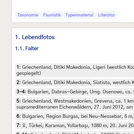
Taxonomie
Faunistik
Typenmaterial
Literatur
1. Lebendfotos
1.1. Falter
1
:
Griechenland, Ditiki Makedonia, Ligeri (westlich K
gespiegelt)
2
:
Griechenland, Ditiki Makedonia, Siatista, westlich K
3-4
:
Bulgarien, Dabras-Gebirge, Umg. Osenowo, ca. 95
5
:
Griechenland, Westmakedonien, Grevena, ca. 1 km 
supramediterranen Eichenwäldern, 27. Juni 2012, am Li
6
:
Bulgarien, Region Burgas, bei Neu-Nessebar, 6 m, 
7
:
♀, Türkei, Karaman, Yollarbaşı, 1080 m, 20. Juni 20