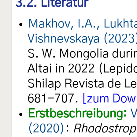
3.2. Literatur
Makhov, I.A., Lukht
Vishnevskaya (2023
S. W. Mongolia duri
Altai in 2022 (Lepi
Shilap Revista de L
681-707.
[zum Down
Erstbeschreibung:
V
(2020)
:
Rhodostroph