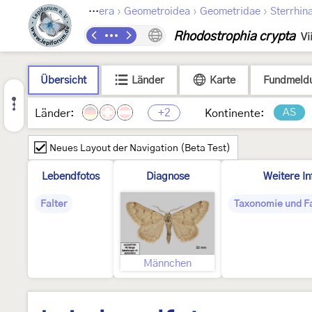
›
›
›
Lepidoptera
Geometroidea
Geometridae
Sterrhin
Rhodostrophia crypta
Vi
Übersicht
Länder
Karte
Fundmeld
+2
AS
Länder:
Kontinente:
Neues Layout der Navigation (Beta Test)
Lebendfotos
Diagnose
Weitere In
Falter
Taxonomie und Fa
Männchen