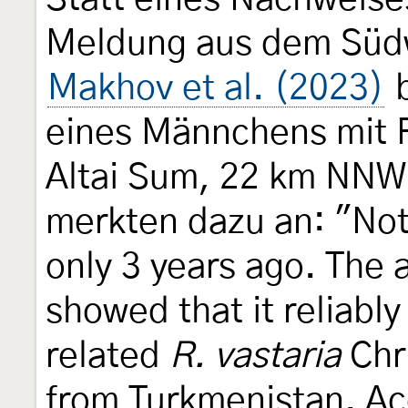
Meldung aus dem Südw
Makhov et al. (2023)
b
eines Männchens mit 
Altai Sum, 22 km NNW o
merkten dazu an: "No
only 3 years ago. The a
showed that it reliably 
related
R. vastaria
Chr
from Turkmenistan. Ac