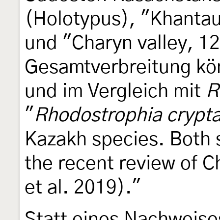
(Holotypus), "Khanta
und "Charyn valley, 1
Gesamtverbreitung kön
und im Vergleich mit
R
"
Rhodostrophia crypt
Kazakh species. Both 
the recent review of 
et al. 2019)."
Statt eines Nachweis