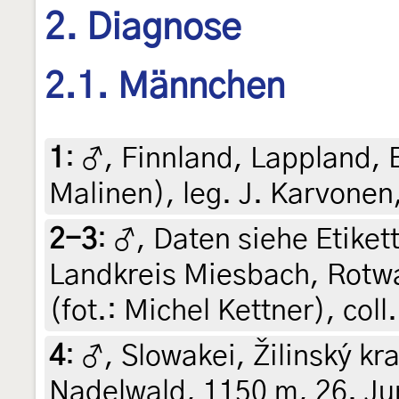
2. Diagnose
2.1. Männchen
1
:
♂, Finnland, Lappland, E
Malinen), leg. J. Karvonen
2-3
:
♂, Daten siehe Etiket
Landkreis Miesbach, Rotwa
(fot.: Michel Kettner), c
4
:
♂, Slowakei, Žilinský kr
Nadelwald, 1150 m, 26. Jun