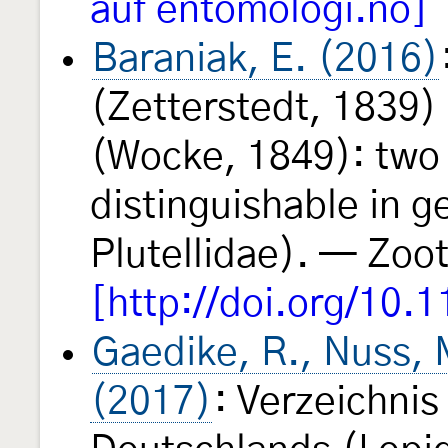
auf entomologi.no]
Baraniak, E. (2016)
(Zetterstedt, 1839)
(Wocke, 1849): two 
distinguishable in g
Plutellidae). — Zoo
[http://doi.org/10.
Gaedike, R., Nuss, M
(2017)
: Verzeichnis