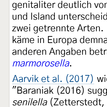
genitaliter deutlich v
und Island unterscheid
zwei getrennte Arten.
käme in Europa demnach
anderen Angaben bet
marmorosella
.
Aarvik et al. (2017)
wi
"Baraniak (2016) sug
senilella
(Zetterstedt, 