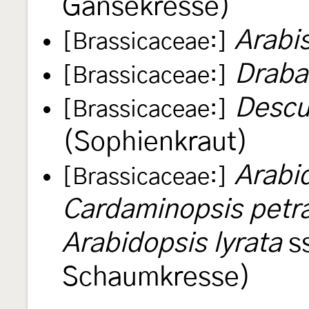
Gänsekresse)
Arabi
[Brassicaceae:]
Draba
[Brassicaceae:]
Descu
[Brassicaceae:]
(Sophienkraut)
Arabi
[Brassicaceae:]
Cardaminopsis petr
Arabidopsis lyrata
s
Schaumkresse)