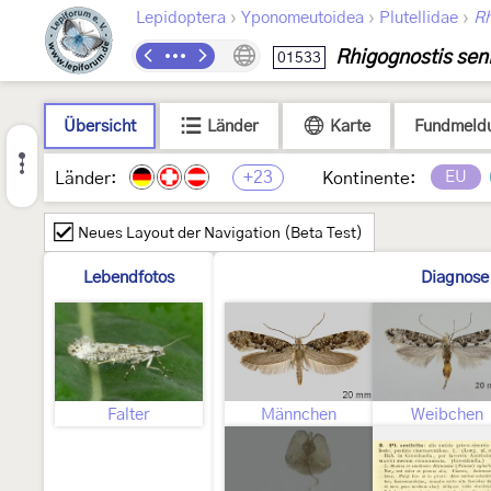
›
›
›
Lepidoptera
Yponomeutoidea
Plutellidae
Rh
Rhigognostis seni
01533
Übersicht
Länder
Karte
Fundmeld
+23
EU
Länder:
Kontinente:
Neues Layout der Navigation (Beta Test)
Lebendfotos
Diagnose
Falter
Männchen
Weibchen