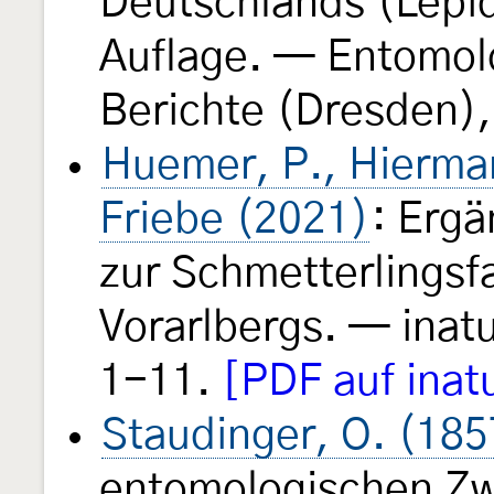
Deutschlands (Lepid
Auflage. — Entomol
Berichte (Dresden),
Huemer, P., Hierman
Friebe (2021)
: Erg
zur Schmetterlingsf
Vorarlbergs. — inat
1-11.
[PDF auf inat
Staudinger, O. (185
entomologischen Z