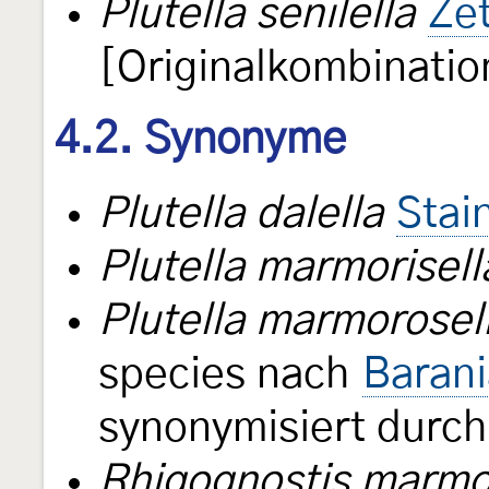
Plutella senilella
Zet
[Originalkombinatio
4.2. Synonyme
Plutella dalella
Stai
Plutella marmorisell
Plutella marmorosel
species nach
Barani
synonymisiert durc
Rhigognostis marmo