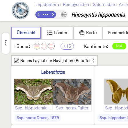
›
›
›
Lepidoptera
Bombycoidea
Saturniidae
Arse
Rhescyntis hippodamia
Übersicht
Länder
Karte
Fundmeld
+15
MA
Länder:
Kontinente:
Neues Layout der Navigation (Beta Test)
Lebendfotos
Ssp. hippodamia (Cramer, [1777])
Ssp. norax Falter
Ssp. hippo
Ssp. norax Druce, 1879
Ssp. hippodami