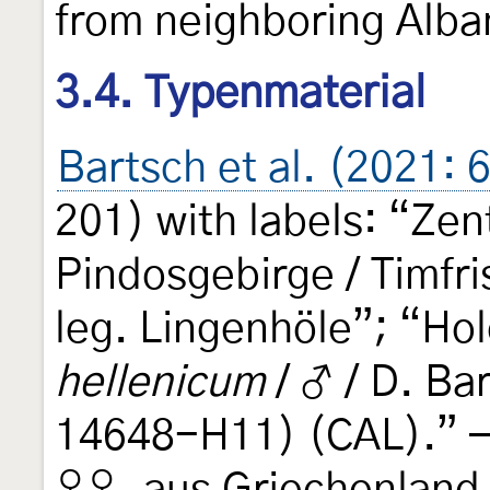
from neighboring Alba
3.4. Typenmaterial
Bartsch et al. (2021: 
201) with labels: “Zen
Pindosgebirge / Timfri
leg. Lingenhöle”; “Ho
hellenicum
/ ♂ / D. Ba
14648-H11) (CAL).” —