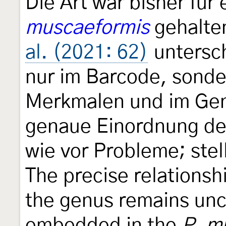
Die Art war bisher für
muscaeformis
gehalte
al. (2021: 62)
untersch
nur im Barcode, sonde
Merkmalen und im Gen
genaue Einordnung der
wie vor Probleme; stel
The precise relationsh
the genus remains uncle
embedded in the
P. m