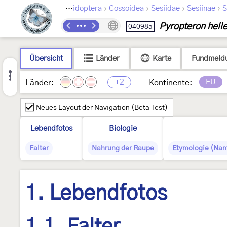
›
›
›
›
Lepidoptera
Cossoidea
Sesiidae
Sesiinae
S
Pyropteron hell
04098a
Übersicht
Länder
Karte
Fundmeld
+2
EU
Länder:
Kontinente:
Neues Layout der Navigation (Beta Test)
Lebendfotos
Biologie
Falter
Nahrung der Raupe
Etymologie (Nam
1. Lebendfotos