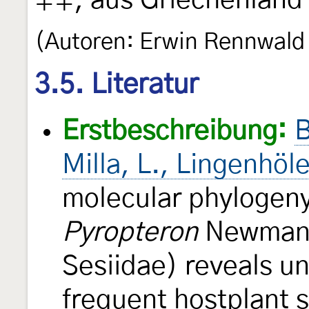
♀♀, aus Griechenland 
(Autoren: Erwin Rennwald
3.5. Literatur
Erstbeschreibung:
B
Milla, L., Lingenhöle
molecular phylogeny
Pyropteron
Newman,
Sesiidae) reveals u
frequent hostplant s