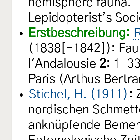
hemisphere fauna. —
Lepidopterist’s Soc
Erstbeschreibung:
R
(1838[-1842]): Fau
l'Andalousie
2
: 1-3
Paris (Arthus Bertra
Stichel, H. (1911)
: 
nordischen Schmett
anknüpfende Bemerk