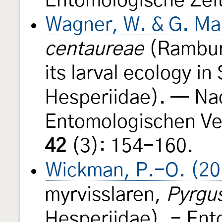
Entomologische Zeit
Wagner, W. & G. Ma
centaureae
(Rambur,
its larval ecology i
Hesperiidae). — Na
Entomologischen Ve
42
(3): 154-160.
Wickman, P.-O. (20
myrvisslaren,
Pyrgu
Hesperiidae). - Ent