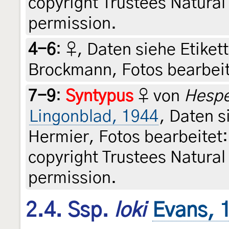
copyright Trustees Natura
permission.
4-6
:
♀, Daten siehe Etikette
Brockmann, Fotos bearbeit
7-9
:
Syntypus
♀ von
Hespe
Lingonblad, 1944
, Daten s
Hermier, Fotos bearbeitet
copyright Trustees Natura
permission.
2.4. Ssp.
loki
Evans, 