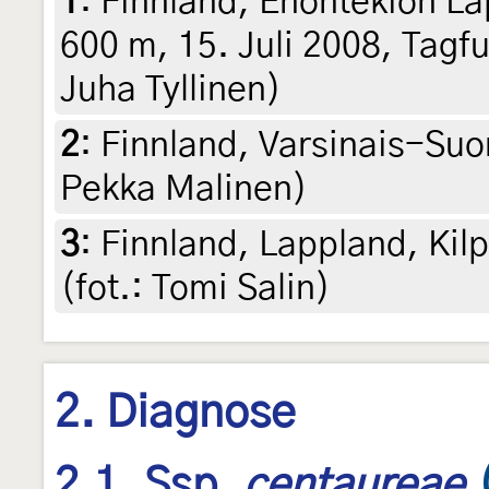
1
:
Finnland, Enontekiön Lap
600 m, 15. Juli 2008, Tagfu
Juha Tyllinen)
2
:
Finnland, Varsinais-Suo
Pekka Malinen)
3
:
Finnland, Lappland, Kilp
(fot.: Tomi Salin)
2. Diagnose
2.1. Ssp.
centaureae