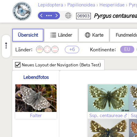
›
›
›
Lepidoptera
Papilionoidea
Hesperiidae
Pyr
Pyrgus centaure
06903
Übersicht
Länder
Karte
Fundmeld
+6
EU
Länder:
Kontinente:
Neues Layout der Navigation (Beta Test)
Lebendfotos
Falter
Ssp. centaureae ♂
Ss