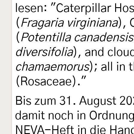
lesen: "Caterpillar Ho
(
Fragaria virginiana
), 
(
Potentilla canadensis
diversifolia
), and clou
chamaemorus
); all in
(Rosaceae)."
Bis zum 31. August 20
damit noch in Ordnun
NEVA-Heft in die Hand