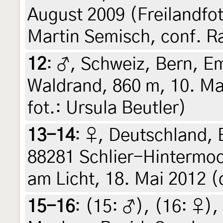
August 2009 (Freilandfot
Martin Semisch, conf. R
12
:
♂, Schweiz, Bern, E
Waldrand, 860 m, 10. Mai
fot.: Ursula Beutler)
13-14
:
♀, Deutschland,
88281 Schlier-Hintermoo
am Licht, 18. Mai 2012 (d
15-16
: (15:
♂
), (16:
♀
),