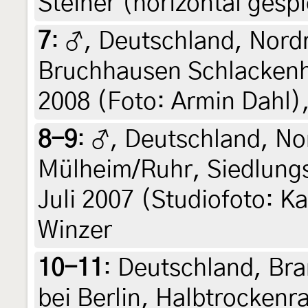
Steiner (horizontal gespi
7
:
♂, Deutschland, Nord
Bruchhausen Schlackenha
2008 (Foto: Armin Dahl),
8-9
:
♂, Deutschland, No
Mülheim/Ruhr, Siedlungs
Juli 2007 (Studiofoto: Ka
Winzer
10-11
:
Deutschland, Br
bei Berlin, Halbtrockenr