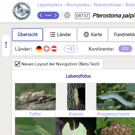
›
›
›
Lepidoptera
Noctuoidea
Notodontidae
Noto
Pterostoma palpi
08732
Übersicht
Länder
Karte
Fundmeld
+43
EU
Länder:
Kontinente:
Neues Layout der Navigation (Beta Test)
Lebendfotos
Falter
Kopula
Ausgewachsene Ra