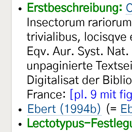
Erstbeschreibung:
C
Insectorum rarioru
trivialibus, locisqve
Eqv. Aur. Syst. Nat. 
unpaginierte Textse
Digitalisat der Bibl
France:
[pl. 9 mit fi
Ebert (1994b)
(=
Eb
Lectotypus-Festleg