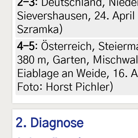
2-3
:
Deutschland, Niede
Sievershausen, 24. April
Szramka)
4-5
:
Österreich, Steierma
380 m, Garten, Mischwal
Eiablage an Weide, 16. Ap
Foto: Horst Pichler)
2. Diagnose