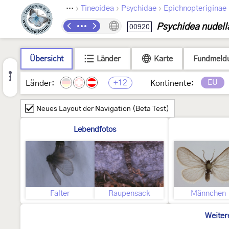
›
›
›
Lepidoptera
Tineoidea
Psychidae
Epichnopteriginae
Psychidea nudell
00920
Übersicht
Länder
Karte
Fundmeld
+12
EU
Länder:
Kontinente:
Neues Layout der Navigation (Beta Test)
Lebendfotos
Falter
Raupensack
Männchen
Weiter