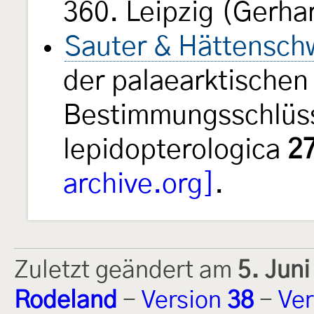
360. Leipzig (Gerha
Sauter & Hättenschw
der palaearktischen 
Bestimmungsschlüss
lepidopterologica
2
archive.org]
.
Zuletzt geändert am
5. Jun
Rodeland
-
Version
38
-
Ver