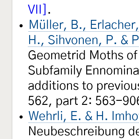
VII]
.
Müller, B., Erlacher
H., Sihvonen, P. & 
Geometrid Moths of
Subfamily Ennominae
additions to previou
562, part 2: 563-906
Wehrli, E. & H. Imho
Neubeschreibung de