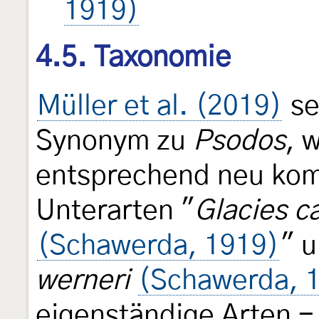
1919)
4.5. Taxonomie
Müller et al. (2019)
se
Synonym zu
Psodos
, 
entsprechend neu komb
Unterarten "
Glacies c
(Schawerda, 1919)
" u
werneri
(Schawerda, 
eigenständige Arten 