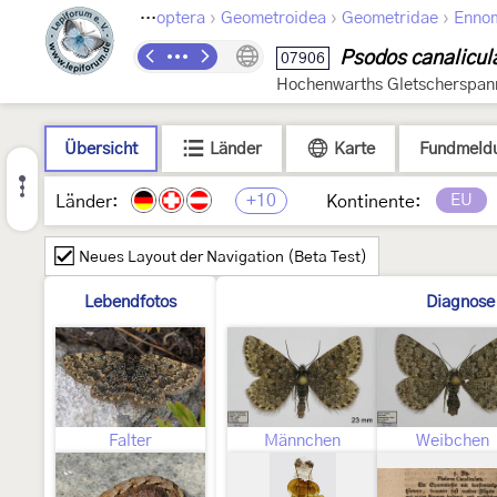
›
›
›
Lepidoptera
Geometroidea
Geometridae
Enno
Psodos canalicul
07906
Hochenwarths Gletscherspan
Übersicht
Länder
Karte
Fundmeld
+10
EU
Länder:
Kontinente:
Neues Layout der Navigation (Beta Test)
Lebendfotos
Diagnose
Falter
Männchen
Weibchen