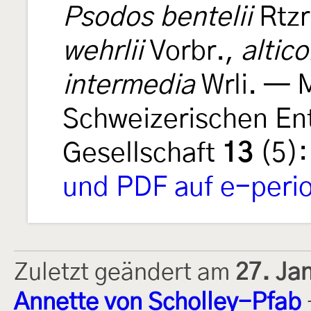
Psodos bentelii
Rtzr
wehrlii
Vorbr.,
altico
intermedia
Wrli. — M
Schweizerischen En
Gesellschaft
13
(5):
und PDF auf e-perio
Zuletzt geändert am
27. Ja
Annette von Scholley-Pfab