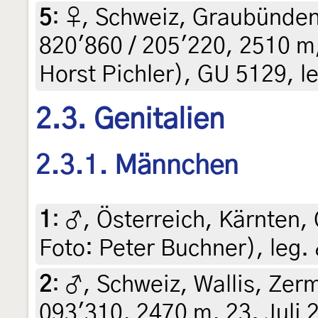
5
:
♀, Schweiz, Graubünden
820'860 / 205'220, 2510 m, 
Horst Pichler), GU 5129, le
2.3. Genitalien
2.3.1. Männchen
1
:
♂, Österreich, Kärnten, 
Foto: Peter Buchner), leg. 
2
:
♂, Schweiz, Wallis, Zerm
093'310, 2470 m, 23. Juli 