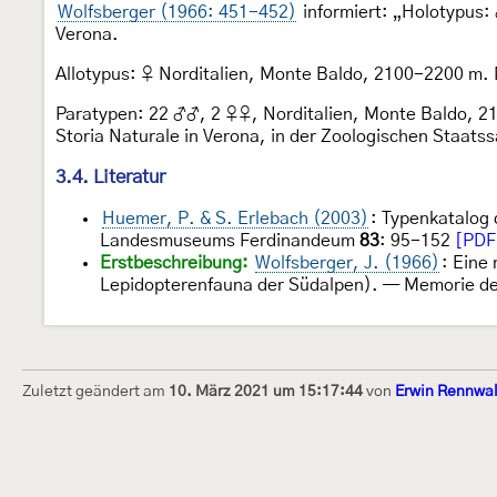
Wolfsberger (1966: 451-452)
informiert: „Holotypus: 
Verona.
Allotypus: ♀ Norditalien, Monte Baldo, 2100-2200 m. M
Paratypen: 22 ♂♂, 2 ♀♀, Norditalien, Monte Baldo, 210
Storia Naturale in Verona, in der Zoologischen Staa
3.4. Literatur
Huemer, P. & S. Erlebach (2003)
: Typenkatalog
Landesmuseums Ferdinandeum
83
: 95-152
[PDF
Erstbeschreibung:
Wolfsberger, J. (1966)
: Eine
Lepidopterenfauna der Südalpen). — Memorie del
Zuletzt geändert am
10. März 2021 um 15:17:44
von
Erwin Rennwa