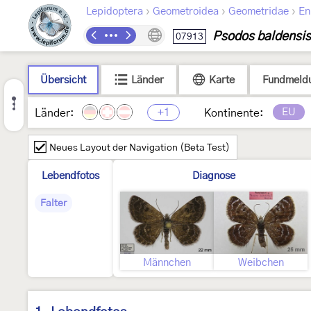
›
›
›
Lepidoptera
Geometroidea
Geometridae
En
Psodos baldensis
07913
Übersicht
Länder
Karte
Fundmeld
+1
EU
Länder:
Kontinente:
Neues Layout der Navigation (Beta Test)
Lebendfotos
Diagnose
Falter
Männchen
Weibchen