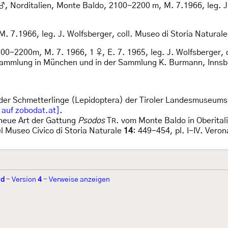
♂, Norditalien, Monte Baldo, 2100-2200 m, M. 7.1966, leg. J.
. 7.1966, leg. J. Wolfsberger, coll. Museo di Storia Naturale
0-2200m, M. 7. 1966, 1 ♀, E. 7. 1965, leg. J. Wolfsberger, 
tssammlung in München und in der Sammlung K. Burmann, Innsb
 der Schmetterlinge (Lepidoptera) der Tiroler Landesmuseums
 auf zobodat.at]
.
 neue Art der Gattung
Psodos
T
. vom Monte Baldo in Oberital
R
 Museo Civico di Storia Naturale
14
: 449-454, pl. I-IV. Vero
ld
-
Version
4
-
Verweise anzeigen