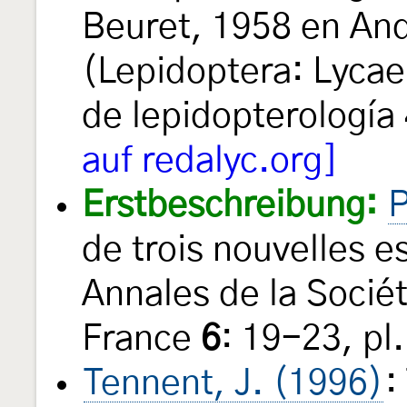
Beuret, 1958 en And
(Lepidoptera: Lyca
de lepidopterología
auf redalyc.org]
Erstbeschreibung:
P
de trois nouvelles 
Annales de la Socié
France
6
: 19-23, pl.
Tennent, J. (1996)
: