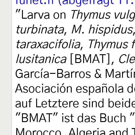
funet.fi (abgefragt 11
"Larva on
Thymus vulg
turbinata
,
M. hispidus
taraxacifolia
,
Thymus f
lusitanica
[BMAT],
Cle
García-Barros & Martín
Asociación española d
auf Letztere sind bei
"BMAT" ist das Buch "T
Morocco, Algeria and 