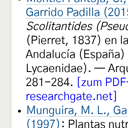
Garrido Padilla (201
Scolitantides (Pseu
(Pierret, 1837) en l
Andalucía (España) 
Lycaenidae). — Arq
281-284.
[zum PDF
researchgate.net]
Munguira, M. L., Ga
(1997)
: Plantas nutr