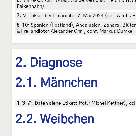
6
:
Marokko, Anti-Atlas, Col de Kerdous, 1300 m, NW 
Falkenhahn)
7
:
Marokko, bei Timandite, 7. Mai 2024 (det. & fot.:
8-10
:
Spanien (Festland), Andalusien, Zahara, Blüten
& Freilandfoto: Alexander Ohr), conf. Markus Dumke
2. Diagnose
2.1. Männchen
1-3
:
♂, Daten siehe Etikett (fot.: Michel Kettner), co
2.2. Weibchen