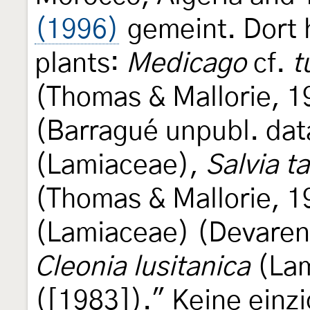
(1996)
gemeint. Dort h
plants:
Medicago
cf.
t
(Thomas & Mallorie, 
(Barragué unpubl. dat
(Lamiaceae),
Salvia ta
(Thomas & Mallorie, 
(Lamiaceae) (Devaren
Cleonia lusitanica
(Lam
([1983])." Keine einz