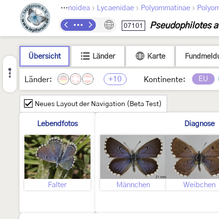
›
›
›
›
Lepidoptera
Papilionoidea
Lycaenidae
Polyommatinae
Polyom
Pseudophilotes 
07101
Übersicht
Länder
Karte
Fundmeld
+10
EU
Länder:
Kontinente:
Neues Layout der Navigation (Beta Test)
Lebendfotos
Diagnose
Falter
Männchen
Weibchen