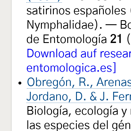
satirinos españoles
Nymphalidae). — Bo
de Entomología
21
(
Download auf resea
entomologica.es]
Obregón, R., Arenas-
Jordano, D. & J. F
Biología, ecología y
las especies del gé