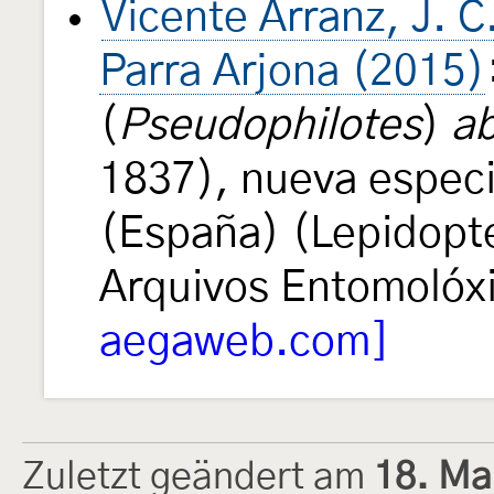
Vicente Arranz, J. C.
Parra Arjona (2015)
(
Pseudophilotes
)
a
1837), nueva especi
(España) (Lepidopt
Arquivos Entomolóx
aegaweb.com]
Zuletzt geändert am
18. Ma