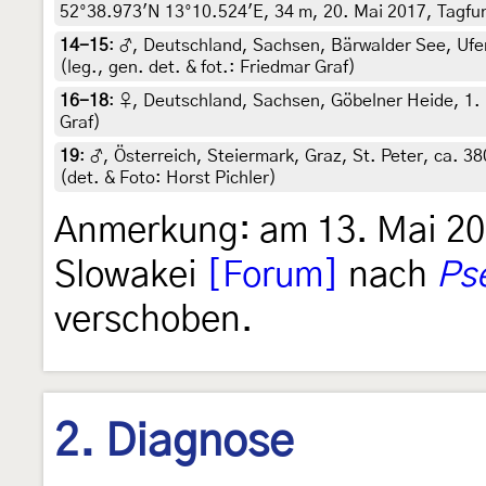
52°38.973'N 13°10.524'E, 34 m, 20. Mai 2017, Tagfund
14-15
:
♂, Deutschland, Sachsen, Bärwalder See, Ufer
(leg., gen. det. & fot.: Friedmar Graf)
16-18
:
♀, Deutschland, Sachsen, Göbelner Heide, 1. M
Graf)
19
:
♂, Österreich, Steiermark, Graz, St. Peter, ca. 3
(det. & Foto: Horst Pichler)
Anmerkung: am 13. Mai 20
Slowakei
[Forum]
nach
Ps
verschoben.
2. Diagnose