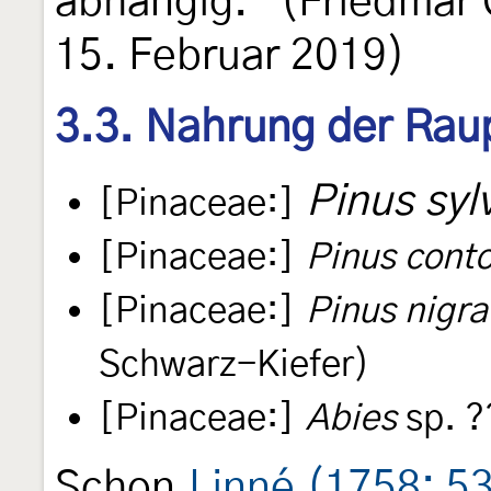
abhängig." (Friedmar 
15. Februar 2019)
3.3. Nahrung der Rau
Pinus syl
[Pinaceae:]
[Pinaceae:]
Pinus conto
[Pinaceae:]
Pinus nigra
Schwarz-Kiefer)
[Pinaceae:]
Abies
sp. ?
Schon
Linné (1758: 5