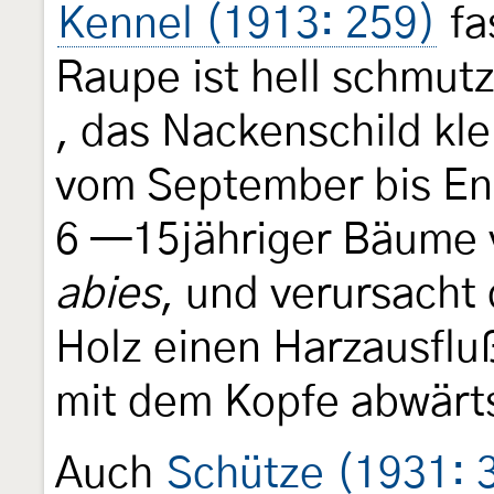
Kennel (1913: 259)
fa
Raupe ist hell schmut
, das Nackenschild kle
vom September bis End
6 —15jähriger Bäume
abies
, und verursacht
Holz einen Harzausfluß
mit dem Kopfe abwärts
Auch
Schütze (1931: 