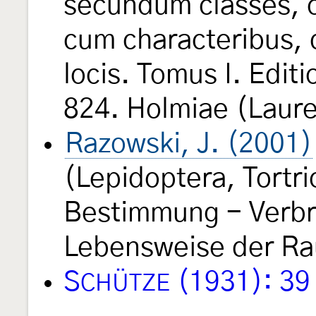
secundum classes, o
cum characteribus, d
locis. Tomus I. Edit
824. Holmiae (Laure
Razowski, J. (2001)
(Lepidoptera, Tortri
Bestimmung - Verbre
Lebensweise der Rau
S
(1931): 39
CHÜTZE