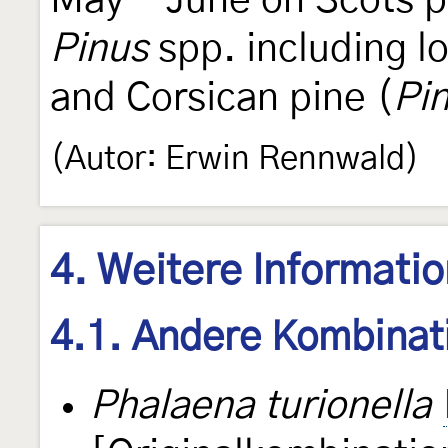
May - June on Scots pi
Pinus
spp. including l
and Corsican pine (
Pin
(Autor: Erwin Rennwald)
4. Weitere Informati
4.1. Andere Kombinat
Phalaena turionella