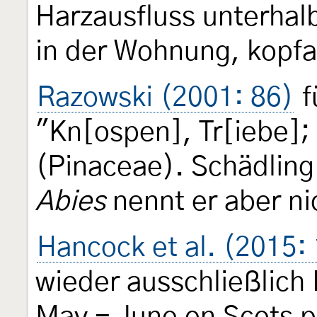
Harzausfluss unterhal
in der Wohnung, kopf
Razowski (2001: 86)
f
"Kn[ospen], Tr[iebe];
(Pinaceae). Schädling
Abies
nennt er aber ni
Hancock et al. (2015:
wieder ausschließlich 