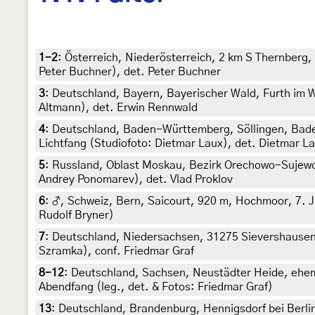
1-2
:
Österreich, Niederösterreich, 2 km S Thernberg,
Peter Buchner), det. Peter Buchner
3
:
Deutschland, Bayern, Bayerischer Wald, Furth im Wa
Altmann), det. Erwin Rennwald
4
:
Deutschland, Baden-Württemberg, Söllingen, Baden
Lichtfang (Studiofoto: Dietmar Laux), det. Dietmar L
5
:
Russland, Oblast Moskau, Bezirk Orechowo-Sujewo, 
Andrey Ponomarev), det. Vlad Proklov
6
:
♂, Schweiz, Bern, Saicourt, 920 m, Hochmoor, 7. Ju
Rudolf Bryner)
7
:
Deutschland, Niedersachsen, 31275 Sievershausen, 
Szramka), conf. Friedmar Graf
8-12
:
Deutschland, Sachsen, Neustädter Heide, ehema
Abendfang (leg., det. & Fotos: Friedmar Graf)
13
:
Deutschland, Brandenburg, Hennigsdorf bei Berli