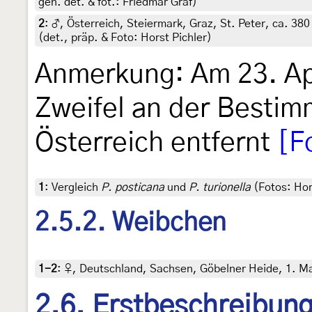
gen. det. & fot.: Friedmar Graf)
2
:
♂, Österreich, Steiermark, Graz, St. Peter, ca. 38
(det., präp. & Foto: Horst Pichler)
Anmerkung: Am 23. Ap
Zweifel an der Bestim
Österreich entfernt
[F
1
:
Vergleich
P. posticana
und
P. turionella
(Fotos: Hor
2.5.2. Weibchen
1-2
:
♀, Deutschland, Sachsen, Göbelner Heide, 1. Mai 
2.6. Erstbeschreibun