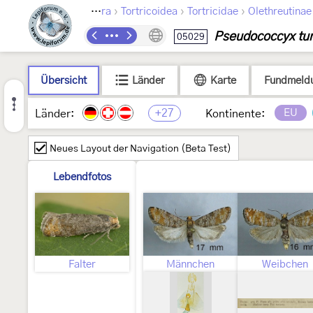
›
›
›
Lepidoptera
Tortricoidea
Tortricidae
Olethreutinae
Pseudococcyx tur
05029
Übersicht
Länder
Karte
Fundmeld
+27
EU
Länder:
Kontinente:
Neues Layout der Navigation (Beta Test)
Lebendfotos
Falter
Männchen
Weibchen