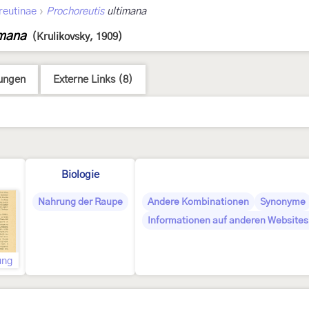
›
reutinae
Prochoreutis
ultimana
imana
(Krulikovsky, 1909)
ungen
Externe Links (8)
Biologie
Nahrung der Raupe
Andere Kombinationen
Synonyme
Informationen auf anderen Websites 
ung