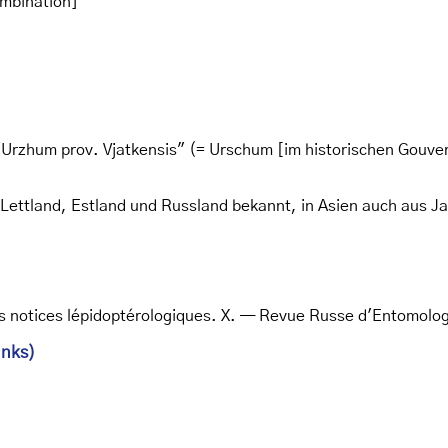
ombination]
Urzhum prov. Vjatkensis" (= Urschum [im historischen Gouver
, Lettland, Estland und Russland bekannt, in Asien auch aus J
es notices lépidoptérologiques. X. — Revue Russe d'Entomolo
inks)