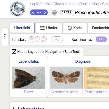
›
›
›
Lepidoptera
Choreutoidea
Choreutidae
Cho
Prochoreutis ult
05273
Übersicht
Länder
Karte
Fundmeld
+6
EU
Länder:
Kontinente:
Neues Layout der Navigation (Beta Test)
Lebendfotos
Diagnose
Falter
Geschlecht nicht bestimmt
Erstbeschreib