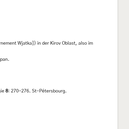
nement Wjatka]) in der Kirov Oblast, also im
apan.
gie
8
: 270-276. St-Pétersbourg.