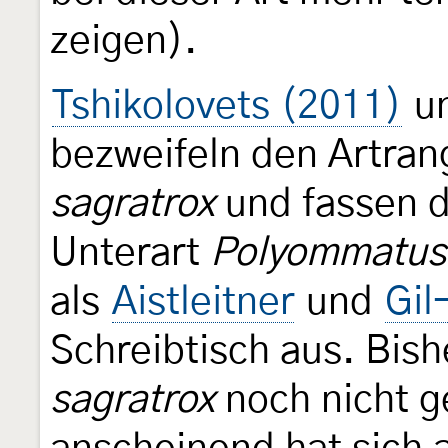
zeigen).
Tshikolovets (2011)
u
bezweifeln den Artra
sagratrox
und fassen d
Unterart
Polyommatus 
als
Aistleitner
und
Gil
Schreibtisch aus. Bis
sagratrox
noch nicht g