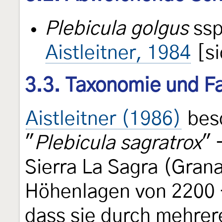
Plebicula golgus
ss
Aistleitner, 1984
[si
3.3. Taxonomie und Fa
Aistleitner (1986)
besc
"
Plebicula sagratrox
" 
Sierra La Sagra (Gran
Höhenlagen von 2200 - 
dass sie durch mehrer