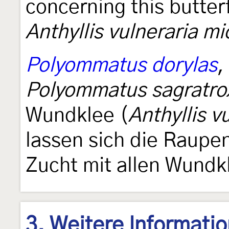
concerning this butterf
Anthyllis vulneraria m
Polyommatus dorylas
,
Polyommatus sagratro
Wundklee (
Anthyllis v
lassen sich die Raupen 
Zucht mit allen Wundk
3. Weitere Informati