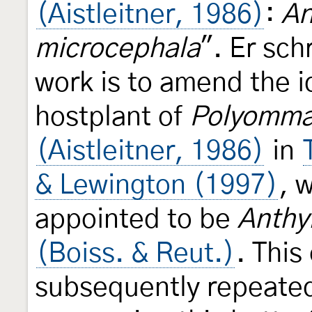
(Aistleitner, 1986)
:
An
microcephala
". Er sch
work is to amend the id
hostplant of
Polyommat
(Aistleitner, 1986)
in
& Lewington (1997)
, 
appointed to be
Anthyl
(Boiss. & Reut.)
. This
subsequently repeated