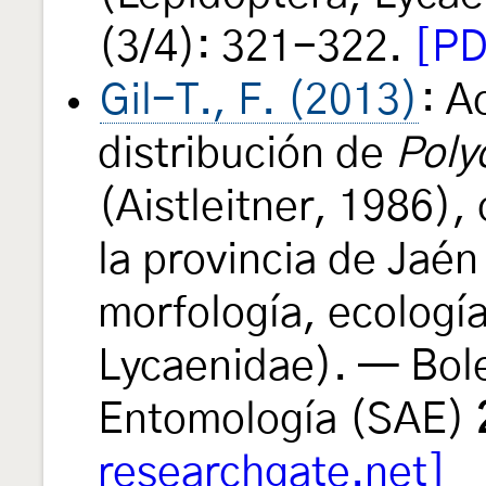
(3/4): 321-322.
[PD
Gil-T., F. (2013)
: A
distribución de
Poly
(Aistleitner, 1986), 
la provincia de Jaé
morfología, ecologí
Lycaenidae). — Bol
Entomología (SAE)
researchgate.net]