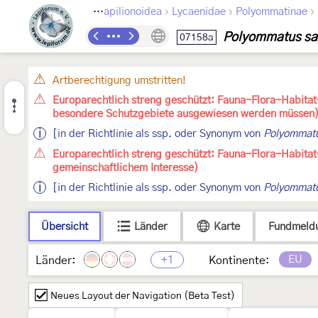
›
›
›
›
Lepidoptera
Papilionoidea
Lycaenidae
Polyommatinae
Polyommatus sa
07158a
Artberechtigung umstritten!
Europarechtlich streng geschützt: Fauna-Flora-Habitat-
besondere Schutzgebiete ausgewiesen werden müssen
[in der Richtlinie als ssp. oder Synonym von
Polyommatu
Europarechtlich streng geschützt: Fauna-Flora-Habitat
gemeinschaftlichem Interesse)
[in der Richtlinie als ssp. oder Synonym von
Polyommatu
Übersicht
Länder
Karte
Fundmeld
+1
EU
Länder:
Kontinente:
Neues Layout der Navigation (Beta Test)