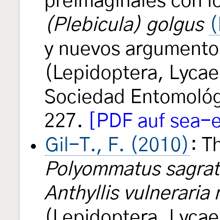
preimaginales con l
(Plebicula) golgus
(
y nuevos argumentos
(Lepidoptera, Lycae
Sociedad Entomoló
227.
[PDF auf sea-
Gil-T., F. (2010)
: T
Polyommatus sagrat
Anthyllis vulneraria
(Lepidoptera, Lyca