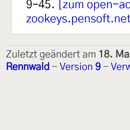
9–45.
[zum open-acc
zookeys.pensoft.ne
Zuletzt geändert am
18. Ma
Rennwald
-
Version
9
-
Ver