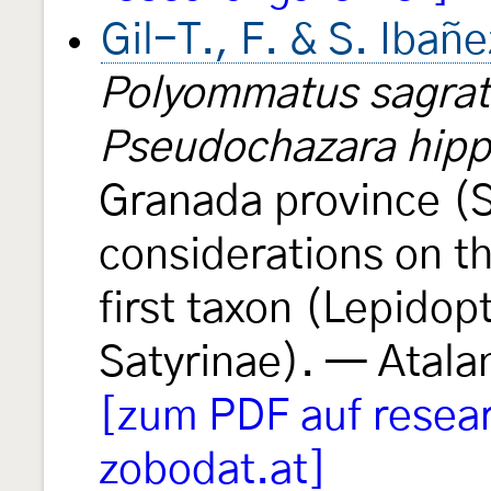
Gil-T., F. & S. Ibañ
Polyommatus sagrat
Pseudochazara hipp
Granada province (S
considerations on th
first taxon (Lepidop
Satyrinae). — Atala
[zum PDF auf resea
zobodat.at]