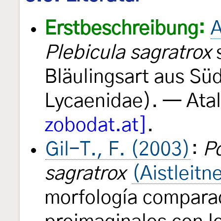
Erstbeschreibung:
A
Plebicula sagratrox
s
Bläulingsart aus Sü
Lycaenidae). — Ata
zobodat.at]
.
Gil-T., F. (2003)
:
P
sagratrox
(Aistleitn
morfología compara