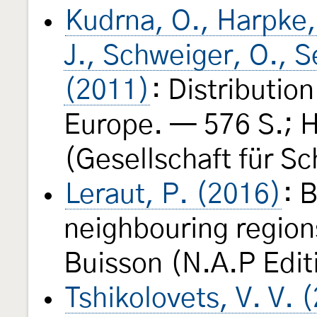
Kudrna, O., Harpke, 
J., Schweiger, O., S
(2011)
: Distribution
Europe. — 576 S.; H
(Gesellschaft für Sc
Leraut, P. (2016)
: 
neighbouring regions
Buisson (N.A.P Edit
Tshikolovets, V. V. 