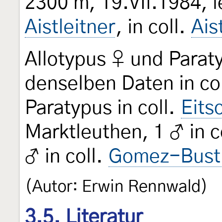
2300 m, 19.VII.1984, 
Aistleitner
, in coll.
Ais
Allotypus ♀ und Para
denselben Daten in co
Paratypus in coll.
Eits
Marktleuthen, 1 ♂ in c
♂ in coll.
Gomez-Busti
(Autor: Erwin Rennwald)
3.5. Literatur