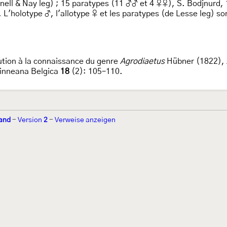
ell & Nay leg) ; 15 paratypes (11 ♂♂ et 4 ♀♀), S. Bodjnurd, 
'holotype ♂, l'allotype ♀ et les paratypes (de Lesse leg) s
ution à la connaissance du genre
Agrodiaetus
Hübner (1822),
Linneana Belgica
18
(2): 105–110.
and
-
Version
2
-
Verweise anzeigen
r 2002 von
Walter Schön
(
www.schmetterling-raupe.de
) als "Forum Sc