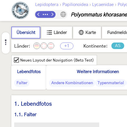
›
›
›
Lepidoptera
Papilionoidea
Lycaenidae
Poly
Polyommatus khorasane
Übersicht
Länder
Karte
Fundmeld
+1
AS
Länder:
Kontinente:
Neues Layout der Navigation (Beta Test)
Lebendfotos
Weitere Informationen
Falter
Andere Kombinationen
Typenmaterial
1. Lebendfotos
1.1. Falter