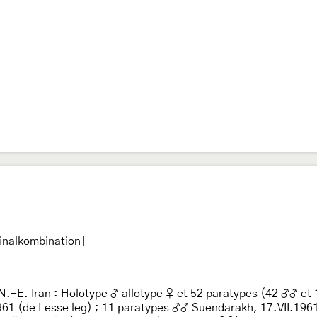
inalkombination]
 N.-E. Iran : Holotype ♂ allotype ♀ et 52 paratypes (42 ♂♂ et
961 (de Lesse leg) ; 11 paratypes ♂♂ Suendarakh, 17.VII.196