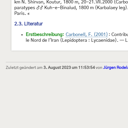
km N. Shirvan, Koutur, 1800 m, 20-21.VII.2000 (Carbon
paratypes ♂♂ Kuh-e-Binalud, 1800 m (Karbalaey leg). L
Paris. «
2.3. Literatur
Erstbeschreibung:
Carbonell, F. (2001)
: Contrib
le Nord de l'Iran (Lepidoptera : Lycaenidae). — 
Zuletzt geändert am
3. August 2023 um 11:53:54
von
Jürgen Rodel
Dieses Internetportal wurde am 16. Septembe