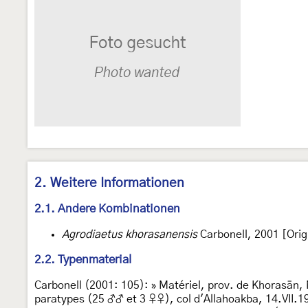
2. Weitere Informationen
2.1. Andere Kombinationen
Agrodiaetus khorasanensis
Carbonell, 2001 [Orig
2.2. Typenmaterial
Carbonell (2001: 105): » Matériel, prov. de Khorasān,
paratypes (25 ♂♂ et 3 ♀♀), col d'Allahoakba, 14.VII.1