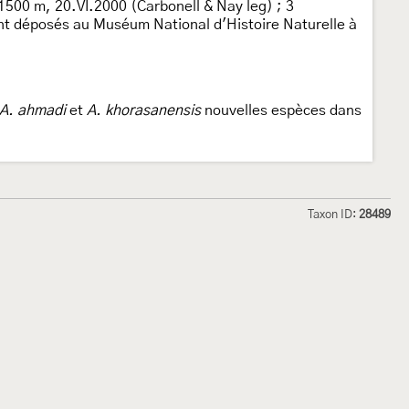
1500 m, 20.VI.2000 (Carbonell & Nay leg) ; 3
ont déposés au Muséum National d'Histoire Naturelle à
A. ahmadi
et
A. khorasanensis
nouvelles espèces dans
Taxon ID:
28489
hmetterlinge und
Lepiforum e.V.