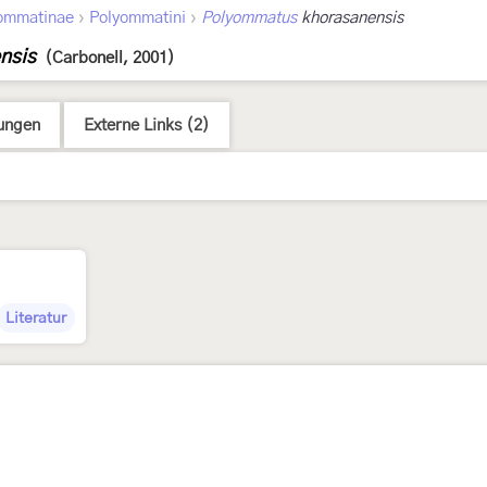
›
›
ommatinae
Polyommatini
Polyommatus
khorasanensis
nsis
(Carbonell, 2001)
ungen
Externe Links (2)
Literatur