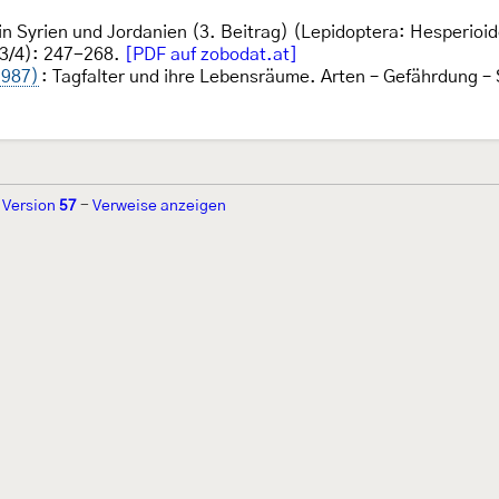
in Syrien und Jordanien (3. Beitrag) (Lepidoptera: Hesperioi
3/4): 247-268.
[PDF auf zobodat.at]
1987)
: Tagfalter und ihre Lebensräume. Arten – Gefährdung –
-
Version
57
-
Verweise anzeigen
r 2002 von
Walter Schön
(
www.schmetterling-raupe.de
) als "Forum Sc
zember 2004 von
Erwin Rennwald
(fachliche Supervision) und
Jürgen R
06 wird es vom gemeinnützigen
Lepiforum e.V.
getragen.