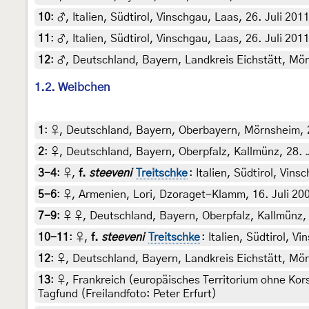
10
:
♂, Italien, Südtirol, Vinschgau, Laas, 26. Juli 2
11
:
♂, Italien, Südtirol, Vinschgau, Laas, 26. Juli 2
12
:
♂, Deutschland, Bayern, Landkreis Eichstätt, Mö
1.2. Weibchen
1
:
♀, Deutschland, Bayern, Oberbayern, Mörnsheim, 2
2
:
♀, Deutschland, Bayern, Oberpfalz, Kallmünz, 28. 
3-4
:
♀,
f.
steeveni
Treitschke
: Italien, Südtirol, Vi
5-6
:
♀, Armenien, Lori, Dzoraget-Klamm, 16. Juli 2008
7-9
:
♀ ♀, Deutschland, Bayern, Oberpfalz, Kallmünz, 2
10-11
:
♀,
f.
steeveni
Treitschke
: Italien, Südtirol, 
12
:
♀, Deutschland, Bayern, Landkreis Eichstätt, Mör
13
:
♀, Frankreich (europäisches Territorium ohne Kors
Tagfund (Freilandfoto: Peter Erfurt)