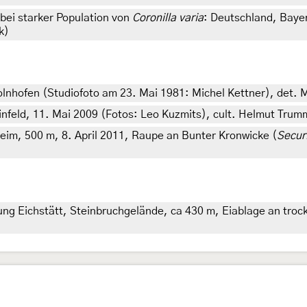
 bei starker Population von
Coronilla varia
: Deutschland, Baye
k)
nhofen (Studiofoto am 23. Mai 1981: Michel Kettner), det. M
infeld, 11. Mai 2009 (Fotos: Leo Kuzmits), cult. Helmut Trum
im, 500 m, 8. April 2011, Raupe an Bunter Kronwicke (
Secur
g Eichstätt, Steinbruchgelände, ca 430 m, Eiablage an trocke