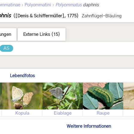
›
›
ommatinae
Polyommatini
Polyommatus
daphnis
hnis
([Denis & Schiffermüller], 1775)
Zahnflügel-Bläuling
ungen
Externe Links (15)
AS
Lebendfotos
Kopula
Eiablage
Raupe
Weitere Informationen