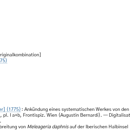
riginalkombination]
775)
ler] (1775)
: Ankündung eines systematischen Werkes von de
 pl. I a+b, Frontispiz. Wien (Augustin Bernardi). — Digitali
.
rbreitung von
Meleageria daphnis
auf der Iberischen Halbinsel