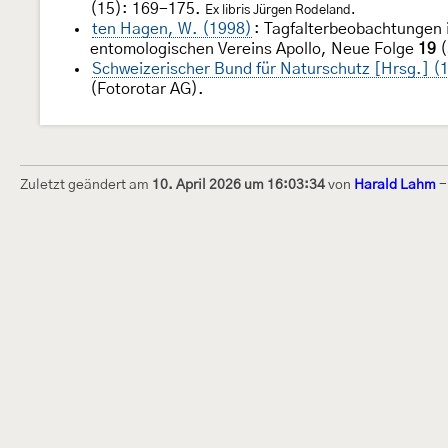
(15): 169-175.
Ex libris Jürgen Rodeland.
ten Hagen, W. (1998)
: Tagfalterbeobachtungen 
entomologischen Vereins Apollo, Neue Folge
19
(
Schweizerischer Bund für Naturschutz [Hrsg.] (
(Fotorotar AG).
Zuletzt geändert am
10. April 2026 um 16:03:34
von
Harald Lahm
Dieses Internetportal wurde am 16. Septembe
Raupen bestimmen" gegründet und am 23. De
(technische Betreuung) übernommen. Seit 20