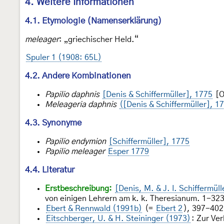
4. Weitere Informationen
4.1. Etymologie (Namenserklärung)
meleager
: „griechischer Held.“
Spuler 1 (1908: 65L)
4.2. Andere Kombinationen
Papilio daphnis
[Denis & Schiffermüller], 1775
[O
Meleageria daphnis
([Denis & Schiffermüller], 1
4.3. Synonyme
Papilio endymion
[Schiffermüller], 1775
Papilio meleager
Esper 1779
4.4. Literatur
Erstbeschreibung:
[Denis, M. & J. I. Schiffermül
von einigen Lehrern am k. k. Theresianum. 1-323,
Ebert & Rennwald (1991b)
(=
Ebert 2
), 397-402
Eitschberger, U. & H. Steininger (1973)
: Zur Ve