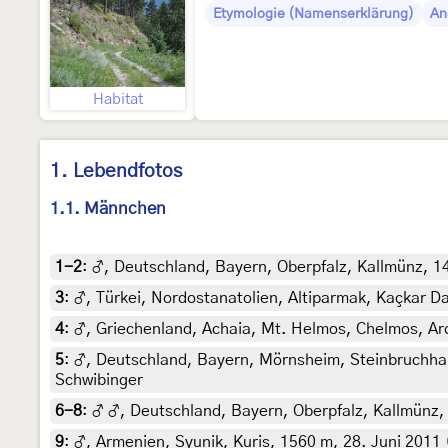
Etymologie (Namenserklärung)
An
Habitat
1. Lebendfotos
1.1. Männchen
1-2
:
♂, Deutschland, Bayern, Oberpfalz, Kallmünz, 14
3
:
♂, Türkei, Nordostanatolien, Altiparmak, Kaçkar Da
4
:
♂, Griechenland, Achaia, Mt. Helmos, Chelmos, Aro
5
:
♂, Deutschland, Bayern, Mörnsheim, Steinbruchhalde
Schwibinger
6-8
:
♂ ♂, Deutschland, Bayern, Oberpfalz, Kallmünz, 2
9
:
♂, Armenien, Syunik, Kuris, 1560 m, 28. Juni 2011 