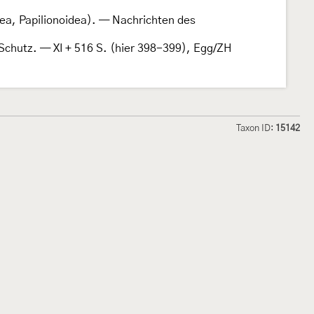
dea, Papilionoidea). — Nachrichten des
 Schutz. — XI + 516 S. (hier 398-399), Egg/ZH
Taxon ID:
15142
hmetterlinge und
Lepiforum e.V.
odeland
Impressum
Datenschutzerklärung