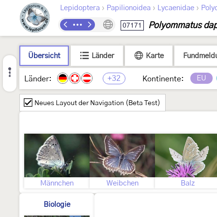
›
›
›
Lepidoptera
Papilionoidea
Lycaenidae
Poly
Polyommatus dap
07171
Übersicht
Länder
Karte
Fundmeld
+32
EU
Länder:
Kontinente:
Neues Layout der Navigation (Beta Test)
Männchen
Weibchen
Balz
Biologie