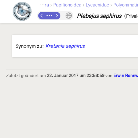
›
›
›
Lepidoptera
Papilionoidea
Lycaenidae
Polyommati
Plebejus sephirus
(Friva
Synonym zu:
Kretania sephirus
Zuletzt geändert am
22. Januar 2017 um 23:58:59
von
Erwin Rennw