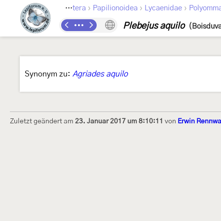
›
›
›
Lepidoptera
Papilionoidea
Lycaenidae
Polyomma
Plebejus aquilo
(Boisduva
Synonym zu:
Agriades aquilo
Zuletzt geändert am
23. Januar 2017 um 8:10:11
von
Erwin Rennwa