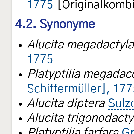
1775
[Originalkombi
4.2. Synonyme
Alucita megadactyla
1775
Platyptilia megadac
Schiffermüller], 177
Alucita diptera
Sulz
Alucita trigonodacty
Platyptilia farfara
Gr