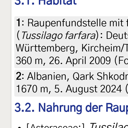
3.1. Habitat
1
:
Raupenfundstelle mit 
(
Tussilago farfara
): Deu
Württemberg, Kircheim/T
360 m, 26. April 2009 (Fo
2
:
Albanien, Qark Shkod
1670 m, 5. August 2024 (
3.2. Nahrung der Rau
Tussilag