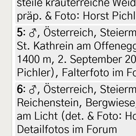
steile kräuterreiche Weid
präp. & Foto: Horst Pich
5
:
♂, Österreich, Steier
St. Kathrein am Offeneg
1400 m, 2. September 20
Pichler), Falterfoto im 
6
:
♂, Österreich, Steierm
Reichenstein, Bergwiese,
am Licht (det. & Foto: Ho
Detailfotos im Forum