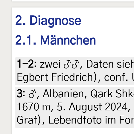
2. Diagnose
2.1. Männchen
1-2
:
zwei ♂♂, Daten siehe
Egbert Friedrich), conf
3
:
♂, Albanien, Qark Sh
1670 m, 5. August 2024, 
Graf), Lebendfoto im Fo