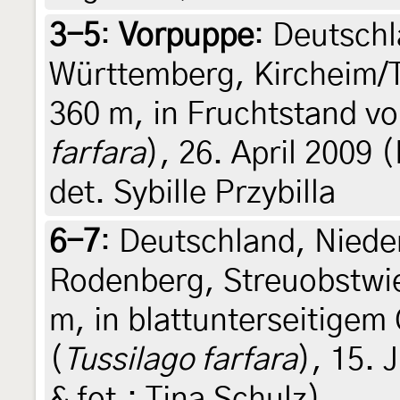
3-5
:
Vorpuppe
: Deutsch
Württemberg, Kircheim/T
360 m, in Fruchtstand vo
farfara
), 26. April 2009 (
det. Sybille Przybilla
6-7
:
Deutschland, Nied
Rodenberg, Streuobstwi
m, in blattunterseitigem
(
Tussilago farfara
), 15. J
& fot.: Tina Schulz)