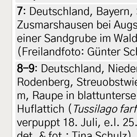
7
:
Deutschland, Bayern,
Zusmarshausen bei Augs
einer Sandgrube im Wald
(Freilandfoto: Günter Sc
8-9
:
Deutschland, Nied
Rodenberg, Streuobstwi
m, Raupe in blattunterse
Huflattich (
Tussilago far
verpuppt 18. Juli, e.l. 25.
det. & fot.: Tina Schulz)