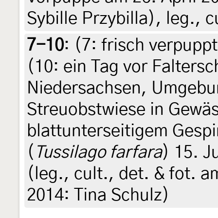
Sybille Przybilla), leg., c
7-10
: (7:
frisch verpuppt
(10:
ein Tag vor Faltersc
Niedersachsen, Umgebu
Streuobstwiese in Gewäs
blattunterseitigem Gespi
(
Tussilago farfara
) 15. J
(leg., cult., det. & fot. a
2014: Tina Schulz)