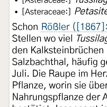
[Asteraceae:]
Petasit
[Asteraceae:]
Schon
Rößler ([1867]
Stellen wo viel
Tussila
den Kalksteinbrüchen 
Salzbachthal, häufig
Juli. Die Raupe im He
Pflanze, worin sie über
Nahrungspflanze der A