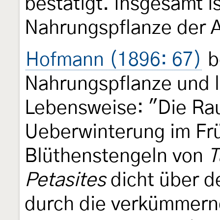
bestätigt. Insgesamt is
Nahrungspflanze der A
Hofmann (1896: 67)
b
Nahrungspflanze und li
Lebensweise: "Die Rau
Ueberwinterung im Frü
Blüthenstengeln von
T
Petasites
dicht über d
durch die verkümmern