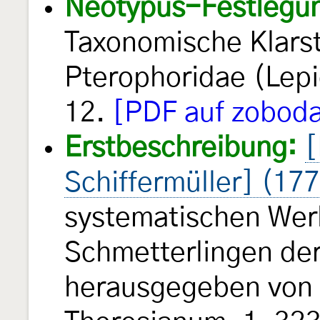
Neotypus-Festlegu
Taxonomische Klarst
Pterophoridae (Lep
12.
[PDF auf zoboda
Erstbeschreibung:
[
Schiffermüller] (17
systematischen Wer
Schmetterlingen de
herausgegeben von e