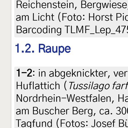
Reichenstein, Bergwiese,
am Licht (Foto: Horst Pic
Barcoding TLMF_Lep_47
1.2. Raupe
1-2
:
in abgeknickter, ve
Huflattich (
Tussilago far
Nordrhein-Westfalen, H
am Buscher Berg, ca. 300
Tagfund (Fotos: Josef B