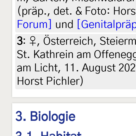
(präp., det. & Foto: Hors
Forum]
und
[Genitalpräp
3
:
♀, Österreich, Steier
St. Kathrein am Offene
am Licht, 11. August 202
Horst Pichler)
3. Biologie