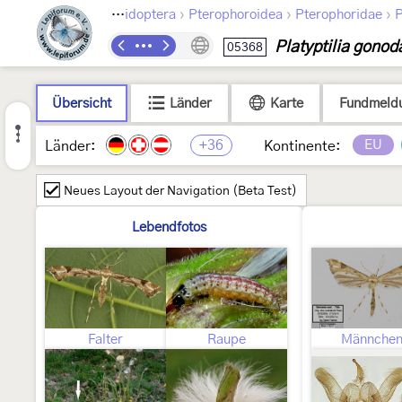
›
›
›
Lepidoptera
Pterophoroidea
Pterophoridae
P
Platyptilia gonod
05368
Übersicht
Länder
Karte
Fundmeld
+36
EU
Länder:
Kontinente:
Neues Layout der Navigation (Beta Test)
Lebendfotos
Falter
Raupe
Männche