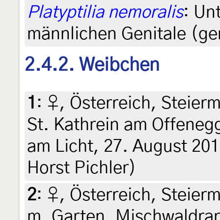
Platyptilia nemoralis
: Un
männlichen Genitale (gen
2.4.2. Weibchen
1
:
♀, Österreich, Steier
St. Kathrein am Offene
am Licht, 27. August 201
Horst Pichler)
2
:
♀, Österreich, Steierm
m, Garten, Mischwaldran