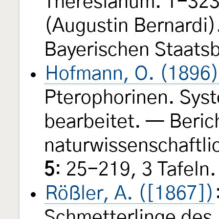
Theresianum. 1-323, 
(Augustin Bernardi).
Bayerischen Staats
Hofmann, O. (1896)
Pterophorinen. Syst
bearbeitet. — Beric
naturwissenschaftli
5
: 25-219, 3 Tafeln.
Rößler, A. ([1867])
Schmetterlinge des