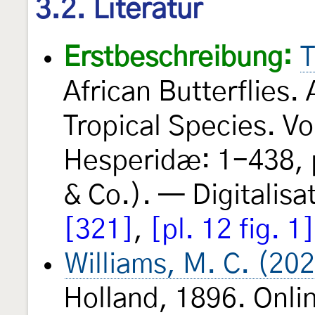
3.2. Literatur
Erstbeschreibung:
T
African Butterflies.
Tropical Species. Vol
Hesperidæ: 1-438, 
& Co.). — Digitalisat
[321]
,
[pl. 12 fig. 1]
Williams, M. C. (20
Holland, 1896. Onli