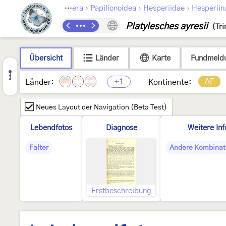
›
›
›
Lepidoptera
Papilionoidea
Hesperiidae
Hesperiin
Platylesches ayresii
(Tr
Übersicht
Länder
Karte
Fundmeld
+1
AF
Länder:
Kontinente:
Neues Layout der Navigation (Beta Test)
Lebendfotos
Diagnose
Weitere In
Falter
Andere Kombinat
Erstbeschreibung