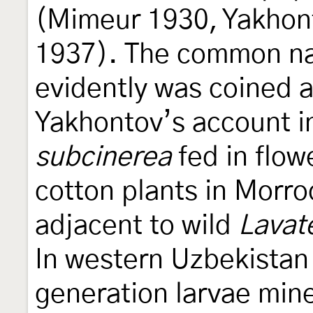
(Mimeur 1930, Yakhont
1937). The common n
evidently was coined a
Yakhontov’s account i
subcinerea
fed in flow
cotton plants in Morr
adjacent to wild
Lavat
In western Uzbekistan
generation larvae mine