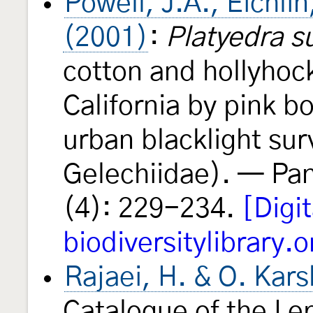
Powell, J.A., Eichli
(2001)
:
Platyedra s
cotton and hollyhoc
California by pink 
urban blacklight su
Gelechiidae). — Pan
(4): 229-234.
[Digit
biodiversitylibrary.o
Rajaei, H. & O. Kars
Catalogue of the Lep