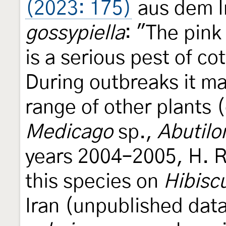
(2023: 175)
aus dem I
gossypiella
: "The pink
is a serious pest of co
During outbreaks it ma
range of other plants 
Medicago
sp.,
Abutilo
years 2004–2005, H. Ra
this species on
Hibisc
Iran (unpublished dat