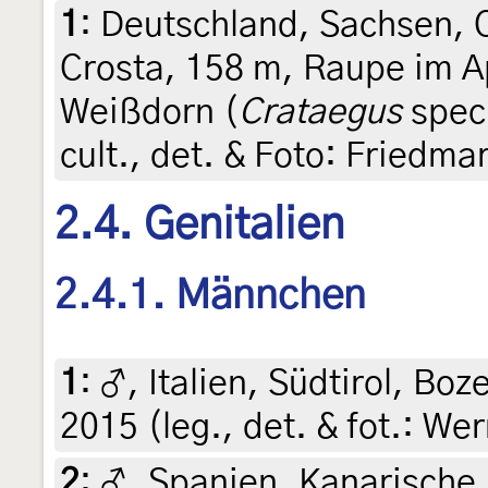
1
:
Deutschland, Sachsen, 
Crosta, 158 m, Raupe im Ap
Weißdorn (
Crataegus
spec.
cult., det. & Foto: Friedma
2.4. Genitalien
2.4.1. Männchen
1
:
♂, Italien, Südtirol, Bo
2015 (leg., det. & fot.: We
2
:
♂, Spanien, Kanarische 