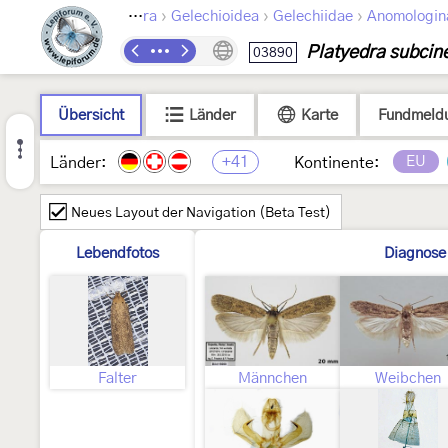
›
›
›
Lepidoptera
Gelechioidea
Gelechiidae
Anomologin
Platyedra subcin
03890
Übersicht
Länder
Karte
Fundmeld
+41
EU
Länder:
Kontinente:
Neues Layout der Navigation (Beta Test)
Lebendfotos
Diagnose
Falter
Männchen
Weibchen