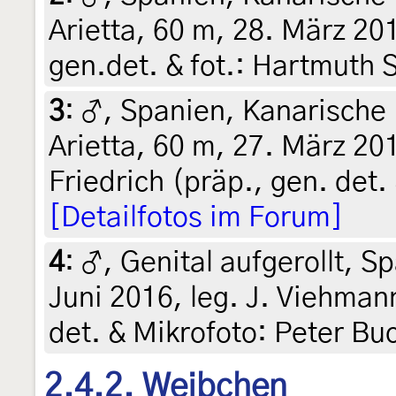
Arietta, 60 m, 28. März 201
gen.det. & fot.: Hartmuth 
3
:
♂, Spanien, Kanarische 
Arietta, 60 m, 27. März 201
Friedrich (präp., gen. det.
[Detailfotos im Forum]
4
:
♂, Genital aufgerollt, S
Juni 2016, leg. J. Viehman
det. & Mikrofoto: Peter Bu
2.4.2. Weibchen