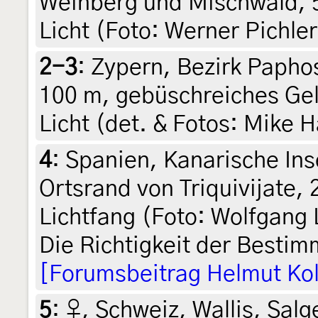
Weinberg und Mischwald, 5
Licht (Foto: Werner Pichle
2-3
:
Zypern, Bezirk Paphos,
100 m, gebüschreiches Ge
Licht (det. & Fotos: Mike
4
:
Spanien, Kanarische Ins
Ortsrand von Triquivijate,
Lichtfang (Foto: Wolfgang
Die Richtigkeit der Besti
[Forumsbeitrag Helmut Ko
5
:
♀, Schweiz, Wallis, Salg