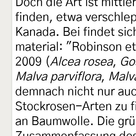
Doch die Art ist mittle
finden, etwa verschle
Kanada. Bei findet si
material: "Robinson et
2009 (
Alcea rosea
,
Go
Malva parviflora
,
Malva
demnach nicht nur au
Stockrosen-Arten zu f
an Baumwolle. Die grü