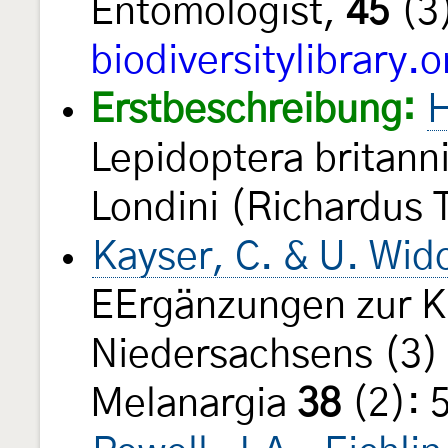
Entomologist,
45
(3
biodiversitylibrary.o
Erstbeschreibung:
H
Lepidoptera britann
Londini (Richardus T
Kayser, C. & U. Wid
EErgänzungen zur K
Niedersachsens (3)
Melanargia
38
(2): 