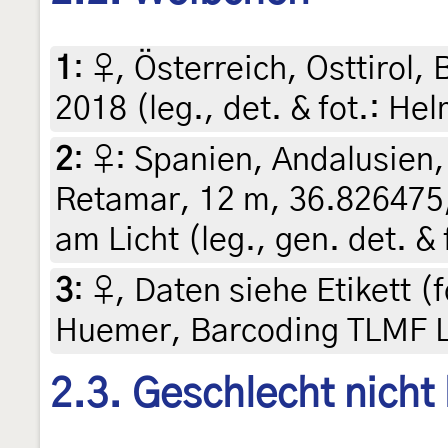
1
:
♀, Österreich, Osttirol,
2018 (leg., det. & fot.: He
2
:
♀: Spanien, Andalusien,
Retamar, 12 m, 36.826475,
am Licht (leg., gen. det. &
3
:
♀, Daten siehe Etikett (f
Huemer, Barcoding TLMF 
2.3. Geschlecht nicht