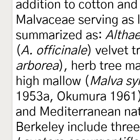
addition to cotton and 
Malvaceae serving as l
summarized as:
Althae
(
A. officinale
) velvet 
arborea
), herb tree ma
high mallow (
Malva syl
1953a, Okumura 1961).
and Mediterranean nati
Berkeley include three