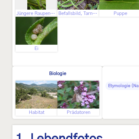
Jüngere Raupenstadien
Befallsbild, Tarnung
Puppe
Ei
Biologie
Etymologie (N
Habitat
Prädatoren