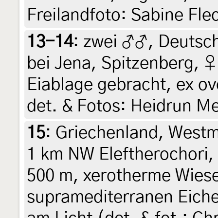
Freilandfoto: Sabine Fl
13-14
:
zwei ♂♂, Deutsc
bei Jena, Spitzenberg, ♀
Eiablage gebracht, ex ovo
det. & Fotos: Heidrun Me
15
:
Griechenland, Westm
1 km NW Eleftherochori, 
500 m, xerotherme Wies
supramediterranen Eiche