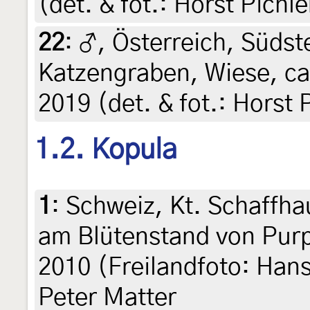
(det. & fot.: Horst Pichle
22
:
♂, Österreich, Südste
Katzengraben, Wiese, ca
2019 (det. & fot.: Horst 
1.2. Kopula
1
:
Schweiz, Kt. Schaffha
am Blütenstand von Pur
2010 (Freilandfoto: Hans
Peter Matter