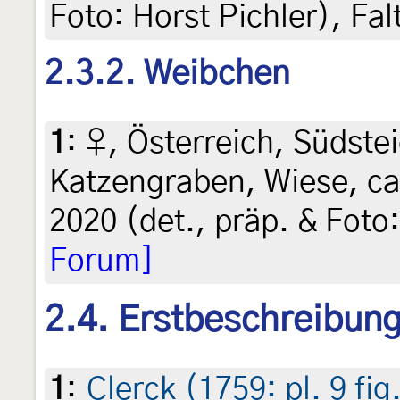
Foto: Horst Pichler), Fa
2.3.2. Weibchen
1
:
♀, Österreich, Südstei
Katzengraben, Wiese, ca
2020 (det., präp. & Foto
Forum]
2.4. Erstbeschreibun
1
:
Clerck (1759: pl. 9 fig