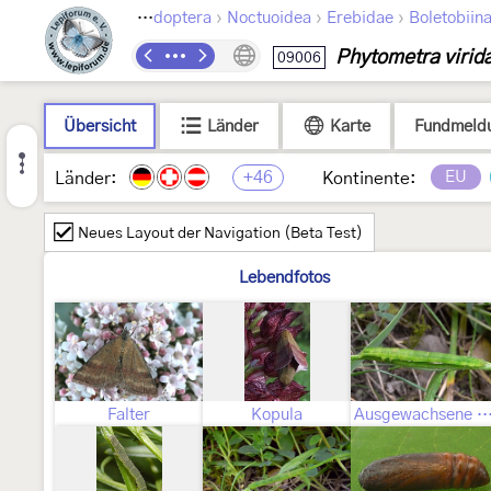
›
›
›
Lepidoptera
Noctuoidea
Erebidae
Boletobiin
Phytometra virida
09006
Übersicht
Länder
Karte
Fundmeld
+46
EU
Länder:
Kontinente:
Neues Layout der Navigation (Beta Test)
Lebendfotos
Falter
Kopula
Ausgewachsene Ra