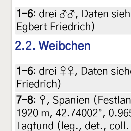
1-6
:
drei ♂♂, Daten siehe
Egbert Friedrich)
2.2. Weibchen
1-6
:
drei ♀♀, Daten siehe
Friedrich)
7-8
:
♀, Spanien (Festlan
1920 m, 42.74002°, 0.965
Tagfund (leg., det., coll