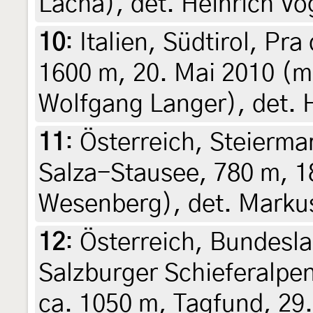
Lacha), det. Heinrich Vo
10
:
Italien, Südtirol, Pr
1600 m, 20. Mai 2010 (ma
Wolfgang Langer), det.
11
:
Österreich, Steierma
Salza-Stausee, 780 m, 18
Wesenberg), det. Marku
12
:
Österreich, Bundesla
Salzburger Schieferalpen
ca. 1050 m, Tagfund, 29.