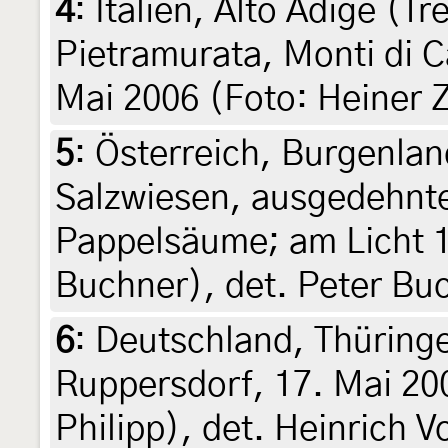
4
:
Italien, Alto Adige (Tr
Pietramurata, Monti di 
Mai 2006 (Foto: Heiner Zi
5
:
Österreich, Burgenla
Salzwiesen, ausgedehnte
Pappelsäume; am Licht 1
Buchner), det. Peter Bu
6
:
Deutschland, Thüring
Ruppersdorf, 17. Mai 200
Philipp), det. Heinrich V