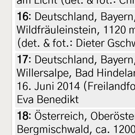
am Licht (det. & fot.: Ch
16
:
Deutschland, Bayern,
Wildfräuleinstein, 1120 
(det. & fot.: Dieter Gsc
17
:
Deutschland, Bayern
Willersalpe, Bad Hindela
16. Juni 2014 (Freilandf
Eva Benedikt
18
:
Österreich, Oberöster
Bergmischwald, ca. 1200