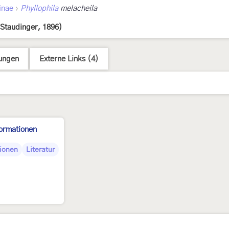
›
inae
Phyllophila
melacheila
(Staudinger, 1896)
ungen
Externe Links (4)
formationen
ionen
Literatur