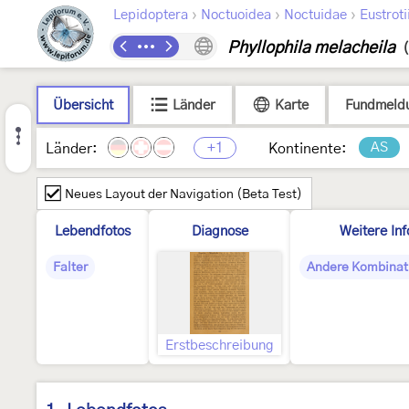
›
›
›
Lepidoptera
Noctuoidea
Noctuidae
Eustroti
Phyllophila melacheila
Übersicht
Länder
Karte
Fundmeld
+1
AS
Länder:
Kontinente:
Neues Layout der Navigation (Beta Test)
Lebendfotos
Diagnose
Weitere In
Falter
Andere Kombinat
Erstbeschreibung