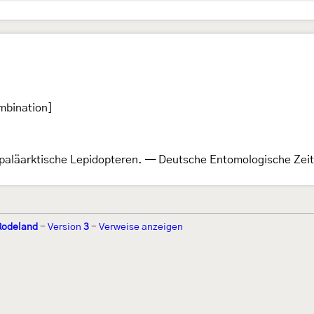
mbination]
paläarktische Lepidopteren. — Deutsche Entomologische Zeits
Rodeland
-
Version
3
-
Verweise anzeigen