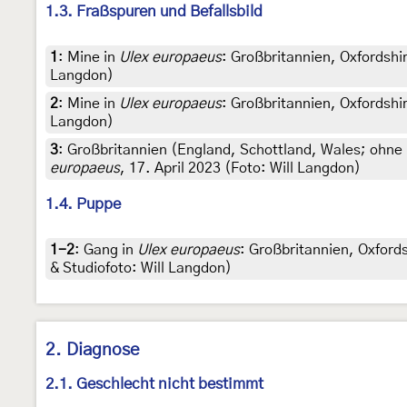
1.3. Fraßspuren und Befallsbild
1
:
Mine in
Ulex europaeus
: Großbritannien, Oxfordsh
Langdon)
2
:
Mine in
Ulex europaeus
: Großbritannien, Oxfordshi
Langdon)
3
:
Großbritannien (England, Schottland, Wales; ohne 
europaeus
, 17. April 2023 (Foto: Will Langdon)
1.4. Puppe
1-2
:
Gang in
Ulex europaeus
: Großbritannien, Oxfor
& Studiofoto: Will Langdon)
2. Diagnose
2.1. Geschlecht nicht bestimmt