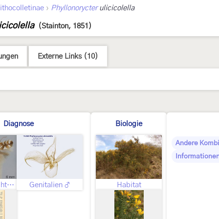
›
ithocolletinae
Phyllonorycter
ulicicolella
cicolella
(Stainton, 1851)
ungen
Externe Links (10)
Diagnose
Biologie
Andere Kombi
Informationen
Geschlecht nicht bestimmt
Genitalien ♂
Habitat