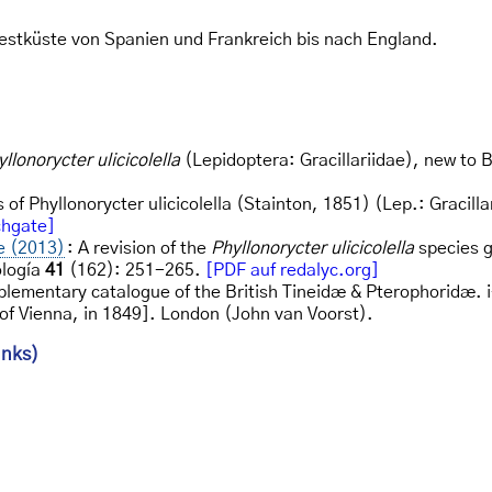
Westküste von Spanien und Frankreich bis nach England.
llonorycter ulicicolella
(Lepidoptera: Gracillariidae), new to
 of Phyllonorycter ulicicolella (Stainton, 1851) (Lep.: Gracill
chgate]
e (2013)
: A revision of the
Phyllonorycter ulicicolella
species g
ología
41
(162): 251-265.
[PDF auf redalyc.org]
plementary catalogue of the British Tineidæ & Pterophoridæ. i
of Vienna, in 1849]. London (John van Voorst).
inks)