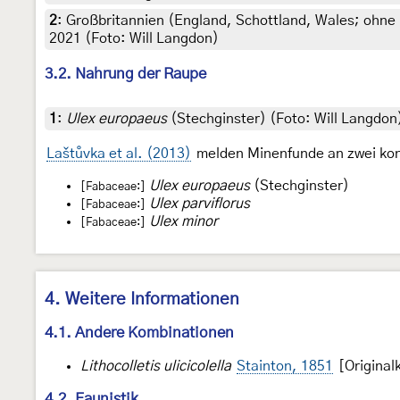
2
:
Großbritannien (England, Schottland, Wales; ohn
2021 (Foto: Will Langdon)
3.2. Nahrung der Raupe
1
:
Ulex europaeus
(Stechginster) (Foto: Will Langdon
Laštůvka et al. (2013)
melden Minenfunde an zwei kon
Ulex europaeus
(Stechginster)
[Fabaceae:]
Ulex parviflorus
[Fabaceae:]
Ulex minor
[Fabaceae:]
4. Weitere Informationen
4.1. Andere Kombinationen
Lithocolletis ulicicolella
Stainton, 1851
[Original
4.2. Faunistik