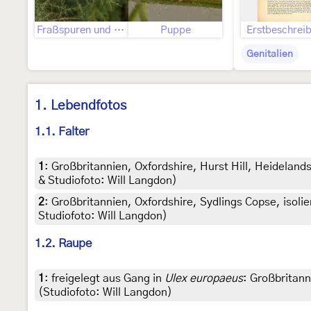
Fraßspuren und Befallsbild
Puppe
Erstbeschrei
Genitalien
1. Lebendfotos
1.1. Falter
1
:
Großbritannien, Oxfordshire, Hurst Hill, Heideland
& Studiofoto: Will Langdon)
2
:
Großbritannien, Oxfordshire, Sydlings Copse, isoli
Studiofoto: Will Langdon)
1.2. Raupe
1
:
freigelegt aus Gang in
Ulex europaeus
: Großbritann
(Studiofoto: Will Langdon)