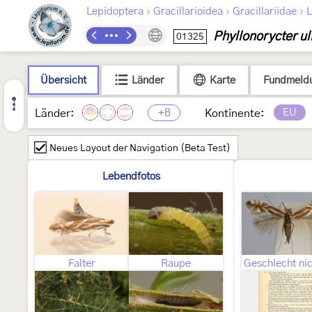
›
›
›
Lepidoptera
Gracillarioidea
Gracillariidae
L
Phyllonorycter uli
01325
Übersicht
Länder
Karte
Fundmeld
+8
EU
Länder:
Kontinente:
Neues Layout der Navigation (Beta Test)
Lebendfotos
Falter
Raupe