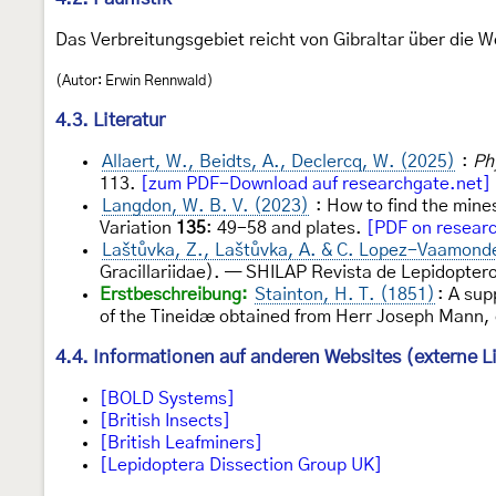
Das Verbreitungsgebiet reicht von Gibraltar über die 
(Autor: Erwin Rennwald)
4.3. Literatur
Allaert, W., Beidts, A., Declercq, W. (2025)
:
Phy
113.
[zum PDF-Download auf researchgate.net]
Langdon, W. B. V. (2023)
: How to find the mines
Variation
135
: 49-58 and plates.
[PDF on resear
Laštůvka, Z., Laštůvka, A. & C. Lopez-Vaamond
Gracillariidae). — SHILAP Revista de Lepidopter
Erstbeschreibung:
Stainton, H. T. (1851)
: A sup
of the Tineidæ obtained from Herr Joseph Mann, 
4.4. Informationen auf anderen Websites (externe L
[BOLD Systems]
[British Insects]
[British Leafminers]
[Lepidoptera Dissection Group UK]