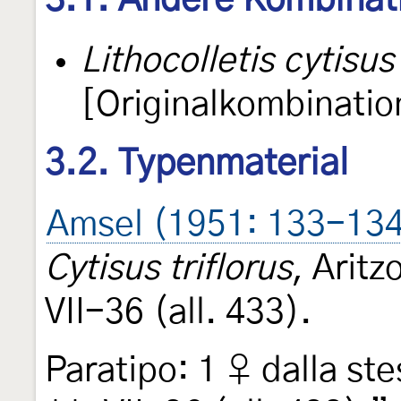
3.1. Andere Kombinat
Lithocolletis cytisus
[Originalkombinatio
3.2. Typenmaterial
Amsel (1951: 133-13
Cytisus triflorus
, Aritz
VII-36 (all. 433).
Paratipo: 1 ♀ dalla stes