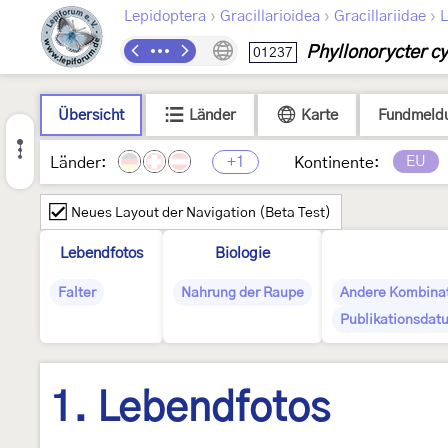
›
›
›
Lepidoptera
Gracillarioidea
Gracillariidae
L
Phyllonorycter cy
01237
Übersicht
Länder
Karte
Fundmeld
+1
EU
Länder:
Kontinente:
Neues Layout der Navigation (Beta Test)
Lebendfotos
Biologie
Falter
Nahrung der Raupe
Andere Kombina
Publikationsdat
1. Lebendfotos