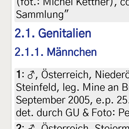
(fot.: Michel Kettner), 
Sammlung"
2.1. Genitalien
2.1.1. Männchen
1
:
♂, Österreich, Nieder
Steinfeld, leg. Mine an 
September 2005, e.p. 25.
det. durch GU & Foto: P
2
:
♂, Österreich, Steierm