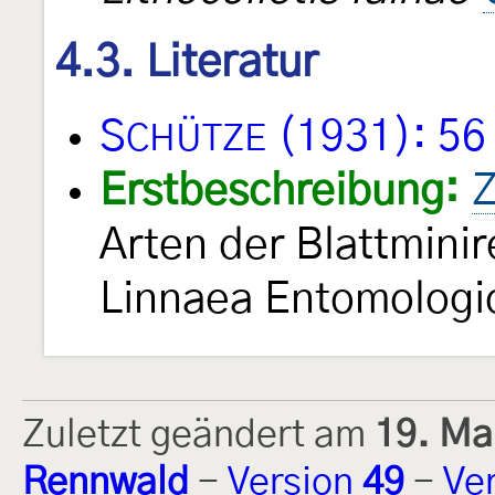
4.3. Literatur
S
(1931): 56
CHÜTZE
Erstbeschreibung:
Z
Arten der Blattmini
Linnaea Entomolog
Zuletzt geändert am
19. Ma
Rennwald
-
Version
49
-
Ve