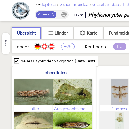
›
›
›
Lepidoptera
Gracillarioidea
Gracillariidae
Lit
Phyllonorycter pa
01285
Übersicht
Länder
Karte
Fundmeld
+25
EU
Länder:
Kontinente:
Neues Layout der Navigation (Beta Test)
Lebendfotos
Falter
Ausgewachsene Raupe
Diagnose