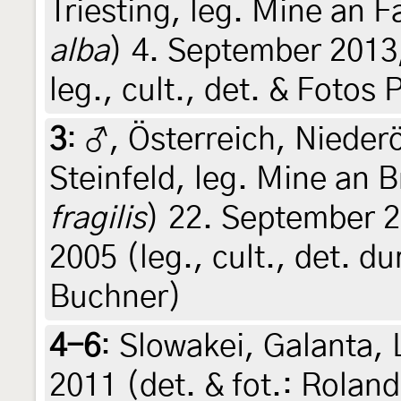
Triesting, leg. Mine an 
alba
) 4. September 2013
leg., cult., det. & Fotos
3
:
♂, Österreich, Nieder
Steinfeld, leg. Mine an 
fragilis
) 22. September 2
2005 (leg., cult., det. d
Buchner)
4-6
:
Slowakei, Galanta, 
2011 (det. & fot.: Roland