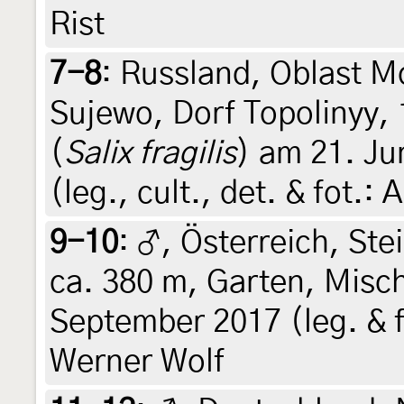
Rist
7-8
:
Russland, Oblast M
Sujewo, Dorf Topolinyy,
(
Salix fragilis
) am 21. Jun
(leg., cult., det. & fot.
9-10
:
♂, Österreich, Ste
ca. 380 m, Garten, Misch
September 2017 (leg. & fo
Werner Wolf