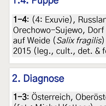
1.4. Puppe
1-4
: (4:
Exuvie
),
Russlan
Orechowo-Sujewo, Dorf 
auf Weide (
Salix fragilis
)
2015 (leg., cult., det. &
2. Diagnose
1-3
:
Österreich, Oberöst