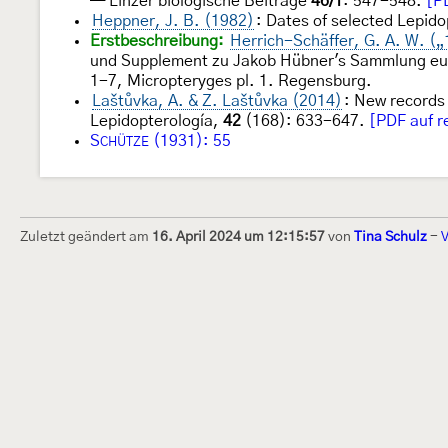
— Linzer biologische Beiträge
46/1
: 547-548.
[P
Heppner, J. B. (1982)
: Dates of selected Lepido
Erstbeschreibung:
Herrich-Schäffer, G. A. W. 
und Supplement zu Jakob Hübner's Sammlung euro
1-7, Micropteryges pl. 1. Regensburg.
Laštůvka, A. & Z. Laštůvka (2014)
: New records
Lepidopterología,
42
(168): 633-647.
[PDF auf r
S
(1931): 55
CHÜTZE
Zuletzt geändert am
16. April 2024 um 12:15:57
von
Tina Schulz
-
Dieses Internetportal wurde am 16. Septembe