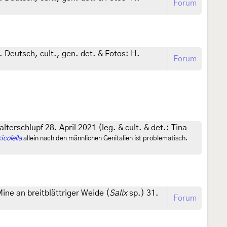
Forum
 Deutsch, cult., gen. det. & Fotos: H.
Forum
terschlupf 28. April 2021 (leg. & cult. & det.: Tina
icolella
allein nach den männlichen Genitalien ist problematisch.
ne an breitblättriger Weide (
Salix
sp.) 31.
Forum