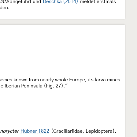
lata
angeführt und
Deschka (2014)
meldet erstmals
rden.
ecies known from nearly whole Europe, its larva mines
e Iberian Peninsula (Fig. 27)."
onorycter
Hübner 1822
(Gracillariidae, Lepidoptera).