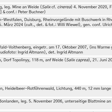
, leg. Mine an Weide (
Salix
cf.
cinerea
) 4. November 2020, Fal
] & conf.: Peter Buchner)
-Westfalen, Duisburg, Rheinvorgelände mit Buschwerk in Rhei
 März 2024 (cult., det. & fot.: Willi Wiewel), gen. conf. Ulric
ald-Voithenberg, eingetr. am 17. Oktober 2007, (ins Warme g
diofoto: Ingrid Altmann), det. Ingrid Altmann
 Dorf Topolinyy, 118 m, anf Weide (
Salix caprea
), 21. Juni 2
in, Heidelbeer-Rotföhrenwald, Lichtung, 440 m, 12 mm lange
onlanden, leg. 5. November 2006, unterseitige Blattmine an