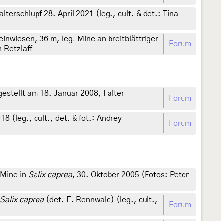
terschlupf 28. April 2021 (leg., cult. & det.: Tina
nwiesen, 36 m, leg. Mine an breitblättriger
Forum
h Retzlaff
estellt am 18. Januar 2008, Falter
Forum
018 (leg., cult., det. & fot.: Andrey
Forum
 Mine in
Salix caprea
, 30. Oktober 2005 (Fotos: Peter
Salix caprea
(det. E. Rennwald) (leg., cult.,
Forum