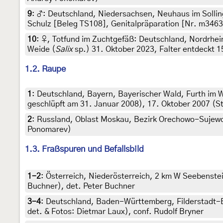
9
:
♂: Deutschland, Niedersachsen, Neuhaus im Solling
Schulz [Beleg TS108], Genitalpräparation [Nr. m3463
10
:
♀, Totfund im Zuchtgefäß: Deutschland, Nordrhein
Weide (
Salix
sp.) 31. Oktober 2023, Falter entdeckt 15.
1.2. Raupe
1
:
Deutschland, Bayern, Bayerischer Wald, Furth im W
geschlüpft am 31. Januar 2008), 17. Oktober 2007 (Stu
2
:
Russland, Oblast Moskau, Bezirk Orechowo-Sujewo,
Ponomarev)
1.3. Fraßspuren und Befallsbild
1-2
:
Österreich, Niederösterreich, 2 km W Seebenste
Buchner), det. Peter Buchner
3-4
:
Deutschland, Baden-Württemberg, Filderstadt-B
det. & Fotos: Dietmar Laux), conf. Rudolf Bryner