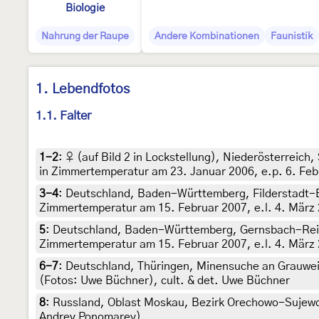
Biologie
Nahrung der Raupe
Andere Kombinationen
Faunistik
1. Lebendfotos
1.1. Falter
1-2
:
♀ (auf Bild 2 in Lockstellung), Niederösterreich
in Zimmertemperatur am 23. Januar 2006, e.p. 6. Febr
3-4
:
Deutschland, Baden-Württemberg, Filderstadt-B
Zimmertemperatur am 15. Februar 2007, e.l. 4. März 2
5
:
Deutschland, Baden-Württemberg, Gernsbach-Reich
Zimmertemperatur am 15. Februar 2007, e.l. 4. März 2
6-7
:
Deutschland, Thüringen, Minensuche an Grauwei
(Fotos: Uwe Büchner), cult. & det. Uwe Büchner
8
:
Russland, Oblast Moskau, Bezirk Orechowo-Sujewo,
Andrey Ponomarev)