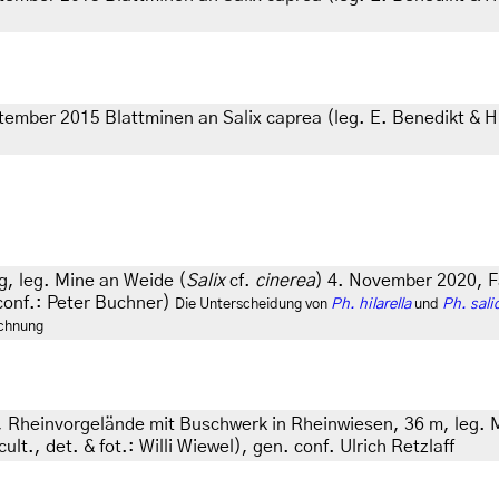
tember 2015 Blattminen an Salix caprea (leg. E. Benedikt & H.
, leg. Mine an Weide (
Salix
cf.
cinerea
) 4. November 2020, Fal
conf.: Peter Buchner)
Die Unterscheidung von
Ph. hilarella
und
Ph. salic
ichnung
Rheinvorgelände mit Buschwerk in Rheinwiesen, 36 m, leg. Mi
t., det. & fot.: Willi Wiewel), gen. conf. Ulrich Retzlaff