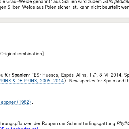
 die Grau-Weide genannt; aus Sizilien wird zudem
Salix pedicel
en Silber-Weide aus Polen sicher ist, kann nicht beurteilt we
Originalkombination]
eu für
Spanien
: "ES: Huesca, Espés-Alins, 1 ♂, 8-VI-2014. Sp
RINS & DE PRINS, 2005, 2014
). New species for Spain and th
eppner (1982)
.
Nahrungspflanzen der Raupen der Schmetterlingsgattung
Phyll