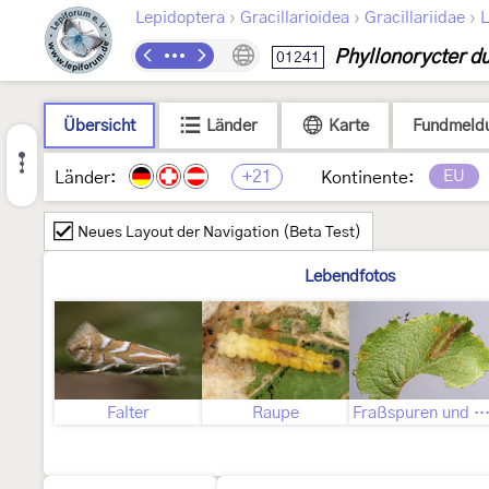
›
›
›
Lepidoptera
Gracillarioidea
Gracillariidae
L
Phyllonorycter du
01241
Übersicht
Länder
Karte
Fundmeld
+21
EU
Länder:
Kontinente:
Neues Layout der Navigation (Beta Test)
Lebendfotos
Falter
Raupe
Fraßspuren und Befallsbi