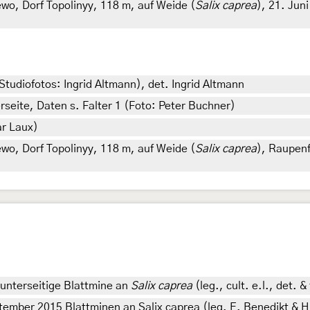
o, Dorf Topolinyy, 118 m, auf Weide (
Salix caprea
), 21. Juni
tudiofotos: Ingrid Altmann), det. Ingrid Altmann
seite, Daten s. Falter 1 (Foto: Peter Buchner)
ar Laux)
o, Dorf Topolinyy, 118 m, auf Weide (
Salix caprea
), Raupenf
 unterseitige Blattmine an
Salix caprea
(leg., cult. e.l., det. &
tember 2015 Blattminen an Salix caprea (leg. E. Benedikt & H.