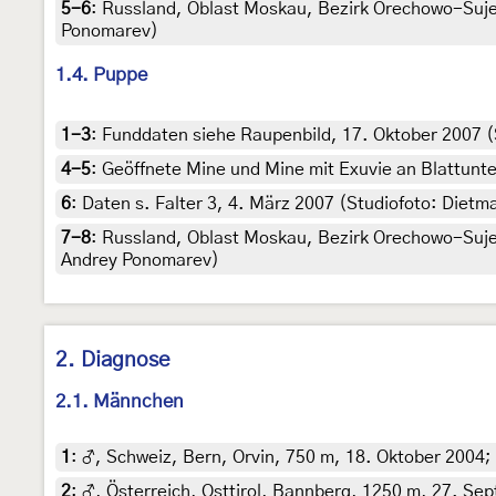
5-6
:
Russland, Oblast Moskau, Bezirk Orechowo-Sujew
Ponomarev)
1.4. Puppe
1-3
:
Funddaten siehe Raupenbild, 17. Oktober 2007 (S
4-5
:
Geöffnete Mine und Mine mit Exuvie an Blattunter
6
:
Daten s. Falter 3, 4. März 2007 (Studiofoto: Dietm
7-8
:
Russland, Oblast Moskau, Bezirk Orechowo-Sujew
Andrey Ponomarev)
2. Diagnose
2.1. Männchen
1
:
♂, Schweiz, Bern, Orvin, 750 m, 18. Oktober 2004;
2
:
♂, Österreich, Osttirol, Bannberg, 1250 m, 27. Sep