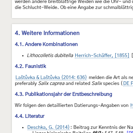
werden andere breitblättrige Weiden wie die Ohr- und
die Schlucht-Weide. Ob eine Angabe zur schmalblättrig
4. Weitere Informationen
4.1. Andere Kombinationen
Lithocolletis dubitella
Herrich-Schäffer, [1855]
[
4.2. Faunistik
Laštůvka & Laštůvka (2014: 636)
melden die Art als n
preferably
Salix caprea
and related
Salix
species (
DE P
4.3. Publikationsjahr der Erstbeschreibung
Wir folgen den detaillierten Datierungs-Angaben von
H
4.4. Literatur
Deschka, G. (2014)
: Beitrag zur Kenntnis der 