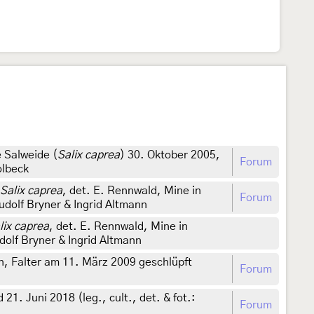
e Salweide (
Salix caprea
) 30. Oktober 2005,
Forum
olbeck
Salix caprea
, det. E. Rennwald, Mine in
Forum
dolf Bryner & Ingrid Altmann
lix caprea
, det. E. Rennwald, Mine in
olf Bryner & Ingrid Altmann
, Falter am 11. März 2009 geschlüpft
Forum
21. Juni 2018 (leg., cult., det. & fot.:
Forum