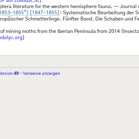
DF auf zobodat.at]
ptera literature for the western hemisphere fauna. — Journal 
(„1853-1855“) [1847-1855]
: Systematische Bearbeitung der Sc
päischer Schmetterlinge. Fünfter Band. Die Schaben und Fed
 of mining moths from the Iberian Peninsula from 2014 (Insec
edalyc.org]
Version
49
-
Verweise anzeigen
r 2002 von
Walter Schön
(
www.schmetterling-raupe.de
) als "Forum Sc