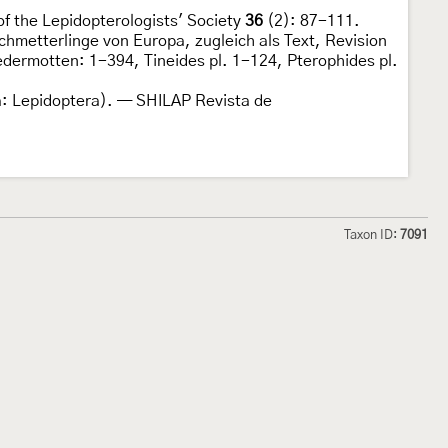
of the Lepidopterologists' Society
36
(2): 87-111.
hmetterlinge von Europa, zugleich als Text, Revision
ermotten: 1-394, Tineides pl. 1-124, Pterophides pl.
ta: Lepidoptera). — SHILAP Revista de
Taxon ID:
7091
hmetterlinge und
Lepiforum e.V.