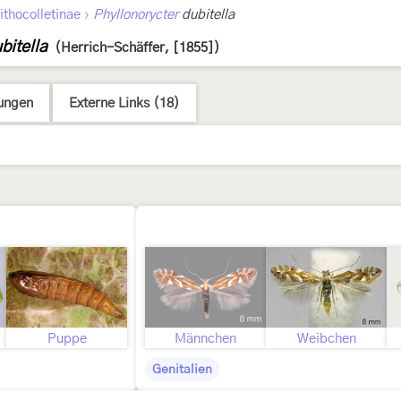
›
ithocolletinae
Phyllonorycter
dubitella
bitella
(Herrich-Schäffer, [1855])
ungen
Externe Links (18)
ld
Puppe
Männchen
Weibchen
Genitalien