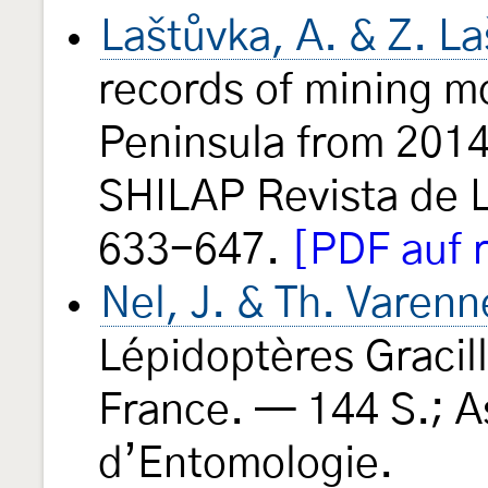
Laštůvka, A. & Z. L
records of mining m
Peninsula from 2014
SHILAP Revista de 
633-647.
[PDF auf 
Nel, J. & Th. Varen
Lépidoptères Gracill
France. — 144 S.; A
d’Entomologie.