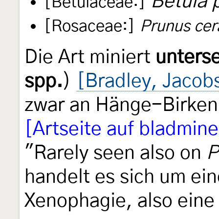
Betula 
[Betulaceae:]
[Rosaceae:]
Prunus cer
Die Art miniert
unterse
spp.
)
[Bradley, Jacob
zwar an Hänge-Birken
[Artseite auf bladmine
"Rarely seen also on
P
handelt es sich um ein
Xenophagie, also ein