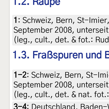
1.2. Raupe
1
:
Schweiz, Bern, St-Imier
September 2008, untersei
(leg., cult., det. & fot.: Ru
1.3. Fraßspuren und B
1-2
:
Schweiz, Bern, St-Im
September 2008, untersei
(leg., cult., det. & nat. fot
3-4
:
Deutschland, Baden-W