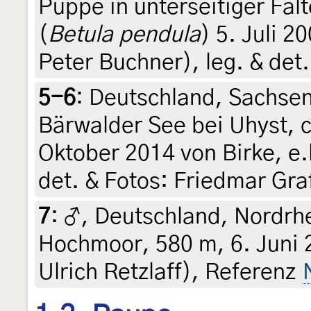
Puppe in unterseitiger Fa
(
Betula pendula
) 5. Juli 2
Peter Buchner), leg. & det
5-6
:
Deutschland, Sachse
Bärwalder See bei Uhyst, c
Oktober 2014 von Birke, e.l
det. & Fotos: Friedmar Gra
7
:
♂, Deutschland, Nordrh
Hochmoor, 580 m, 6. Juni 2
Ulrich Retzlaff), Referenz