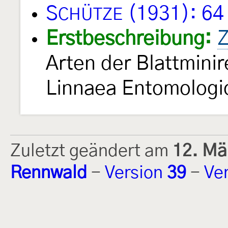
S
(1931): 64
CHÜTZE
Erstbeschreibung:
Z
Arten der Blattmini
Linnaea Entomolog
Zuletzt geändert am
12. Mä
Rennwald
-
Version
39
-
Ve