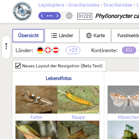
›
›
›
Lepidoptera
Gracillarioidea
Gracillariidae
L
Phyllonorycter ca
01223
Übersicht
Länder
Karte
Fundmeld
+23
EU
Länder:
Kontinente:
Neues Layout der Navigation (Beta Test)
Lebendfotos
Falter
Raupe
Männche