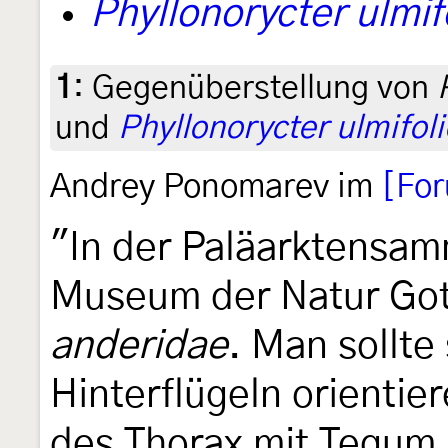
Phyllonorycter ulmifo
1
:
Gegenüberstellung von
und
Phyllonorycter ulmifoli
Andrey Ponomarev im
[Fo
"In der Paläarktensam
Museum der Natur Got
anderidae
. Man sollte
Hinterflügeln orientier
des Thorax mit Tegum