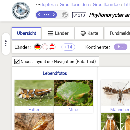
›
›
›
Lepidoptera
Gracillarioidea
Gracillariidae
Lit
Phyllonorycter a
01213
Übersicht
Länder
Karte
Fundmeld
+14
EU
Länder:
Kontinente:
Neues Layout der Navigation (Beta Test)
Lebendfotos
Falter
Mine
Männche