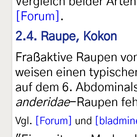
Vergleich beider Arten
[Forum]
.
2.4. Raupe, Kokon
Fraßaktive Raupen vo
weisen einen typische
auf dem 6. Abdominal
anderidae
-Raupen feh
Vgl.
[Forum]
und
[bladmin