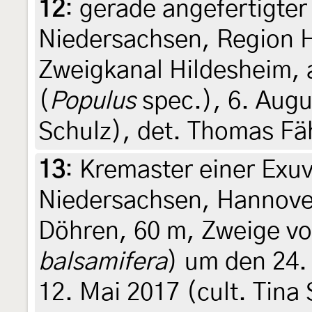
12
:
gerade angefertigter
Niedersachsen, Region 
Zweigkanal Hildesheim, 
(
Populus
spec.), 6. Augu
Schulz), det. Thomas Fä
13
:
Kremaster einer Exuv
Niedersachsen, Hannover
Döhren, 60 m, Zweige v
balsamifera
) um den 24. 
12. Mai 2017 (cult. Tina 