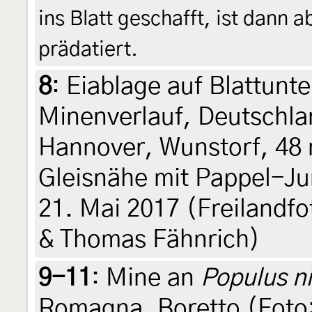
ins Blatt geschafft, ist dann
prädatiert.
8
:
Eiablage auf Blattunte
Minenverlauf, Deutschla
Hannover, Wunstorf, 48 
Gleisnähe mit Pappel-J
21. Mai 2017 (Freilandfot
& Thomas Fähnrich)
9-11
:
Mine an
Populus n
Romagna, Boretto (Foto: 