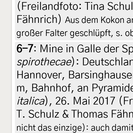
(Freilandfoto: Tina Schu
Fähnrich)
Aus dem Kokon an
großer Falter geschlüpft, s. 
6-7
:
Mine in Galle der Sp
spirothecae
): Deutschla
Hannover, Barsinghausen
m, Bahnhof, an Pyramid
italica
), 26. Mai 2017 (Fr
T. Schulz & Thomas Fäh
nicht das einzige): auch damit