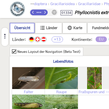
›
›
›
Lepidoptera
Gracillarioidea
Gracillariidae
Phy
Phyllocnistis ext
01334
Übersicht
Länder
Karte
Fundmeld
+13
EU
Länder:
Kontinente:
Neues Layout der Navigation (Beta Test)
Lebendfotos
Falter
Raupe
Fraßspuren und Befallsbi