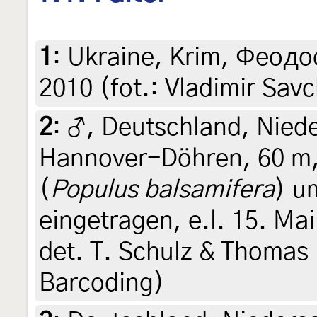
1
:
Ukraine, Krim, Феодо
2010 (fot.: Vladimir Sav
2
:
♂, Deutschland, Niede
Hannover-Döhren, 60 m,
(
Populus balsamifera
) u
eingetragen, e.l. 15. Mai
det. T. Schulz & Thomas 
Barcoding)