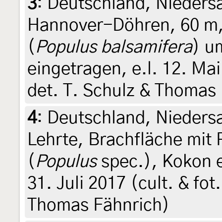
3
:
Deutschland, Niedersa
Hannover-Döhren, 60 m,
(
Populus balsamifera
) u
eingetragen, e.l. 12. Mai
det. T. Schulz & Thomas
4
:
Deutschland, Nieders
Lehrte, Brachfläche mi
(
Populus
spec.), Kokon e
31. Juli 2017 (cult. & fot
Thomas Fähnrich)