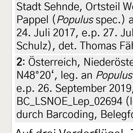
Stadt Sehnde, Ortsteil 
Pappel (
Populus
spec.) 
24. Juli 2017, e.p. 27. Jul
Schulz), det. Thomas Fä
2
:
Österreich, Niederöste
N48°20‘, leg. an
Populus
e.p. 26. September 2019
BC_LSNOE_Lep_02694 (le
durch Barcoding, Belegf